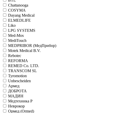
BTL
Chattanooga
COSYMA
Dayang Medical
ELMEDLIFE
Liko
LPG SYSTEMS
Med-Mos
MediTouch
MEDPRIBOR (МедПрибор)
Motek Medical B.V.
Rebotec
REFORMA
REMED Co. LTD.
TRANSCOM SL
Tyromotion
Unbescheiden
Армед
ДОБРОТА
МАДИН
Медтехника Р
Неврокор
Ормед (Ormed)