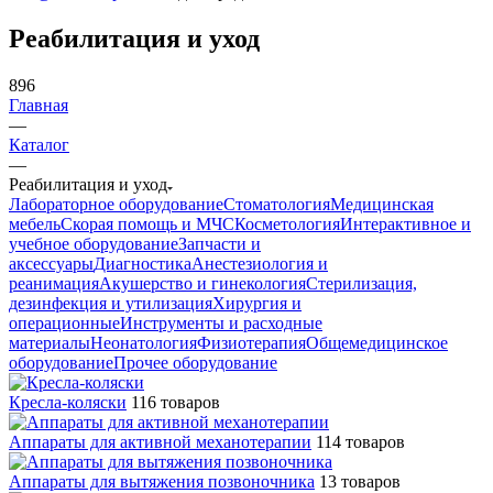
Реабилитация и уход
896
Главная
—
Каталог
—
Реабилитация и уход
Лабораторное оборудование
Стоматология
Медицинская
мебель
Скорая помощь и МЧС
Косметология
Интерактивное и
учебное оборудование
Запчасти и
аксессуары
Диагностика
Анестезиология и
реанимация
Акушерство и гинекология
Стерилизация,
дезинфекция и утилизация
Хирургия и
операционные
Инструменты и расходные
материалы
Неонатология
Физиотерапия
Общемедицинское
оборудование
Прочее оборудование
Кресла-коляски
116 товаров
Аппараты для активной механотерапии
114 товаров
Аппараты для вытяжения позвоночника
13 товаров