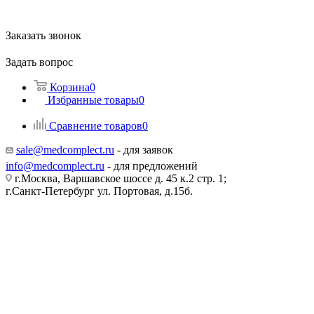
Заказать звонок
Задать вопрос
Корзина
0
Избранные товары
0
Сравнение товаров
0
sale@medcomplect.ru
- для заявок
info@medcomplect.ru
- для предложений
г.Москва, Варшавское шоссе д. 45 к.2 стр. 1;
г.Санкт-Петербург ул. Портовая, д.15б.