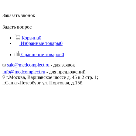
Заказать звонок
Задать вопрос
Корзина
0
Избранные товары
0
Сравнение товаров
0
sale@medcomplect.ru
- для заявок
info@medcomplect.ru
- для предложений
г.Москва, Варшавское шоссе д. 45 к.2 стр. 1;
г.Санкт-Петербург ул. Портовая, д.15б.