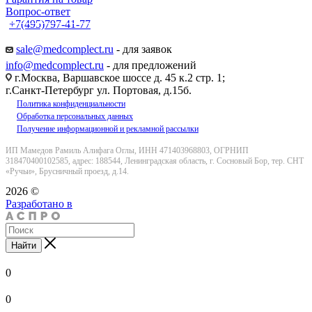
Вопрос-ответ
+7(495)797-41-77
Заказать звонок
sale@medcomplect.ru
- для заявок
info@medcomplect.ru
- для предложений
г.Москва, Варшавское шоссе д. 45 к.2 стр. 1;
г.Санкт-Петербург ул. Портовая, д.15б.
Политика конфиденциальности
Обработка персональных данных
Получение информационной и рекламной рассылки
ИП Мамедов Рамиль Алифага Оглы, ИНН 471403968803, ОГРНИП
318470400102585, адрес: 188544, Ленинградская область, г. Сосновый Бор, тер. СНТ
«Ручьи», Брусничный проезд, д.14.
2026 ©
Разработано в
Найти
0
0