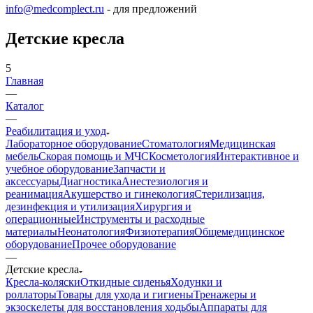
info@medcomplect.ru
- для предложений
Детские кресла
5
Главная
—
Каталог
—
Реабилитация и уход
Лабораторное оборудование
Стоматология
Медицинская
мебель
Скорая помощь и МЧС
Косметология
Интерактивное и
учебное оборудование
Запчасти и
аксессуары
Диагностика
Анестезиология и
реанимация
Акушерство и гинекология
Стерилизация,
дезинфекция и утилизация
Хирургия и
операционные
Инструменты и расходные
материалы
Неонатология
Физиотерапия
Общемедицинское
оборудование
Прочее оборудование
—
Детские кресла
Кресла-коляски
Откидные сиденья
Ходунки и
роллаторы
Товары для ухода и гигиены
Тренажеры и
экзоскелеты для восстановления ходьбы
Аппараты для