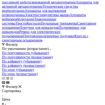
пассивной роботизированной механотерапии
Аппараты для
активной механотерапии
Технические средства
реабилитации
Аппараты для вытяжения
позвоночника
Электростимуляторы мышц
Аппараты
нейрореабилитации
Тракционные
системы
Трости
Костыли
Педальные тренажеры
Санитарное
оснащение
Поручни для инвалидов
Подъемники для
инвалидов
Ремни для электрических
подъемников
Противопролежневые подушки
Кресла с
санитарным оснащением
Фильтр
По умолчанию (возрастание)
По популярности (убывание)
По популярности (возрастание)
По алфавиту (убывание)
По алфавиту (возрастание)
По цене (убывание)
По цене (возрастание)
Фильтр
Сортировка
Цена