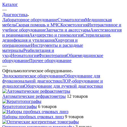
Каталог
—
Диагностика
Лабораторное оборудование
Стоматология
Медицинская
мебель
Скорая помощь и МЧС
Косметология
Интерактивное и
учебное оборудование
Запчасти и аксессуары
Анестезиология
и реанимация
Акушерство и гинекология
Стерилизация,
дезинфекция и утилизация
Хирургия и
операционные
Инструменты и расходные
материалы
Реабилитация и
уход
Неонатология
Физиотерапия
Общемедицинское
оборудование
Прочее оборудование
—
Офтальмологическое оборудование
Эндоскопическое оборудование
Оборудование для
функциональной диагностики
ЛОР-оборудование и
аудиология
Оборудование для лучевой диагностики
Автоматические рефрактометры
12 товаров
Кератотопографы
6 товаров
Наборы пробных очковых линз
9 товаров
Оптические когерентные томографы
3 товара