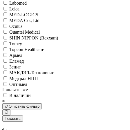
Labomed
Leica
MED-LOGICS
MEDA Co., Ltd
Oculus
Quantel Medical
SHIN NIPPON (Rexxam)
Tomey
Topcon Healthcare
Армед
Еламед
Зенит
МАКДЭЛ-Технологии
Медграл НПП
Оптимед
Показать все
В наличии
Очистить фильтр
Показать