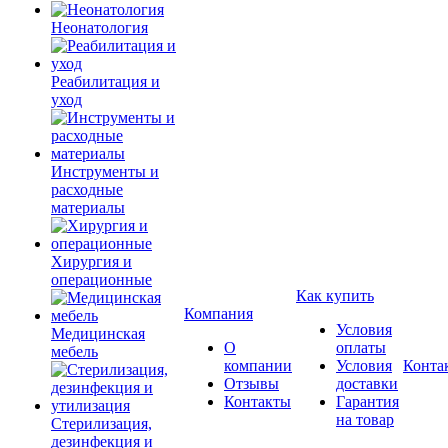
Неонатология
Реабилитация и
уход
Инструменты и
расходные
материалы
Хирургия и
операционные
Как купить
Компания
Условия
Медицинская
О
оплаты
мебель
компании
Условия
Конта
Отзывы
доставки
Контакты
Гарантия
на товар
Стерилизация,
дезинфекция и