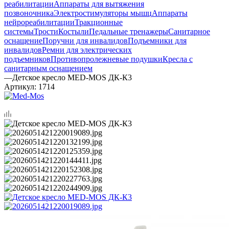
реабилитации
Аппараты для вытяжения
позвоночника
Электростимуляторы мышц
Аппараты
нейрореабилитации
Тракционные
системы
Трости
Костыли
Педальные тренажеры
Санитарное
оснащение
Поручни для инвалидов
Подъемники для
инвалидов
Ремни для электрических
подъемников
Противопролежневые подушки
Кресла с
санитарным оснащением
—
Детское кресло MED-MOS ДК-К3
Артикул:
1714