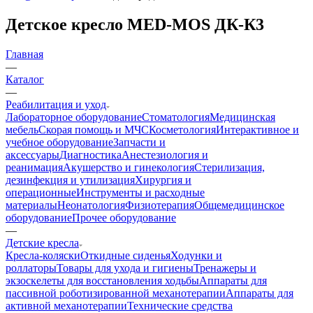
Детское кресло MED-MOS ДК-К3
Главная
—
Каталог
—
Реабилитация и уход
Лабораторное оборудование
Стоматология
Медицинская
мебель
Скорая помощь и МЧС
Косметология
Интерактивное и
учебное оборудование
Запчасти и
аксессуары
Диагностика
Анестезиология и
реанимация
Акушерство и гинекология
Стерилизация,
дезинфекция и утилизация
Хирургия и
операционные
Инструменты и расходные
материалы
Неонатология
Физиотерапия
Общемедицинское
оборудование
Прочее оборудование
—
Детские кресла
Кресла-коляски
Откидные сиденья
Ходунки и
роллаторы
Товары для ухода и гигиены
Тренажеры и
экзоскелеты для восстановления ходьбы
Аппараты для
пассивной роботизированной механотерапии
Аппараты для
активной механотерапии
Технические средства