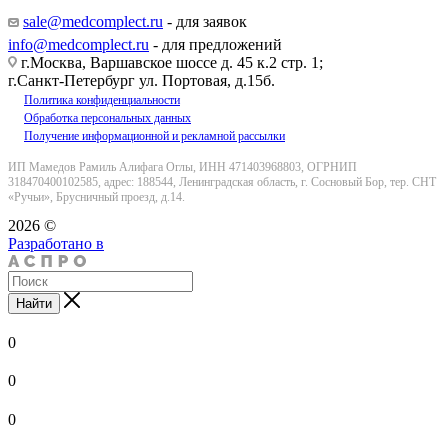
Заказать звонок
sale@medcomplect.ru
- для заявок
info@medcomplect.ru
- для предложений
г.Москва, Варшавское шоссе д. 45 к.2 стр. 1;
г.Санкт-Петербург ул. Портовая, д.15б.
Политика конфиденциальности
Обработка персональных данных
Получение информационной и рекламной рассылки
ИП Мамедов Рамиль Алифага Оглы, ИНН 471403968803, ОГРНИП
318470400102585, адрес: 188544, Ленинградская область, г. Сосновый Бор, тер. СНТ
«Ручьи», Брусничный проезд, д.14.
2026 ©
Разработано в
Найти
0
0
0