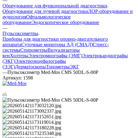
—
Оборудование для функциональной диагностики
Оборудование для лучевой диагностики
ЛОР-оборудование и
аудиология
Офтальмологическое
оборудование
Эндоскопическое оборудование
—
Пульсоксиметры
Приборы для диагностики опорно-двигательного
аппарата
Суточные мониторы АД (СМАД)
Стресс-
системы
Спирометры
Визуализаторы
вен
Холтеры
Электромиографы (ЭМГ)
Электрокардиографы
(ЭКГ)
Электроэнцефалографы
(ЭЭГ)
Дерматоскопы
Тонометры
ЭКГ
—
Пульсоксиметр Med-Mos CMS 50DL-S-00P
Артикул:
1598