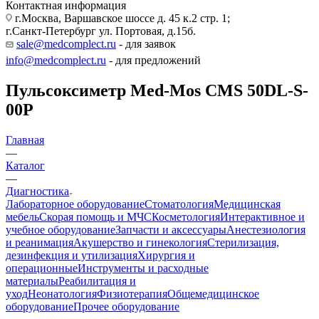
Контактная информация
г.Москва, Варшавское шоссе д. 45 к.2 стр. 1;
г.Санкт-Петербург ул. Портовая, д.15б.
sale@medcomplect.ru
- для заявок
info@medcomplect.ru
- для предложений
Пульсоксиметр Med-Mos CMS 50DL-S-
00P
Главная
—
Каталог
—
Диагностика
Лабораторное оборудование
Стоматология
Медицинская
мебель
Скорая помощь и МЧС
Косметология
Интерактивное и
учебное оборудование
Запчасти и аксессуары
Анестезиология
и реанимация
Акушерство и гинекология
Стерилизация,
дезинфекция и утилизация
Хирургия и
операционные
Инструменты и расходные
материалы
Реабилитация и
уход
Неонатология
Физиотерапия
Общемедицинское
оборудование
Прочее оборудование