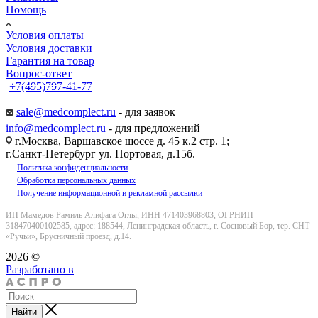
Помощь
Условия оплаты
Условия доставки
Гарантия на товар
Вопрос-ответ
+7(495)797-41-77
Заказать звонок
sale@medcomplect.ru
- для заявок
info@medcomplect.ru
- для предложений
г.Москва, Варшавское шоссе д. 45 к.2 стр. 1;
г.Санкт-Петербург ул. Портовая, д.15б.
Политика конфиденциальности
Обработка персональных данных
Получение информационной и рекламной рассылки
ИП Мамедов Рамиль Алифага Оглы, ИНН 471403968803, ОГРНИП
318470400102585, адрес: 188544, Ленинградская область, г. Сосновый Бор, тер. СНТ
«Ручьи», Брусничный проезд, д.14.
2026 ©
Разработано в
Найти