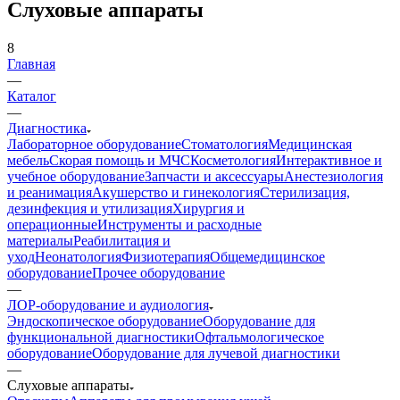
Слуховые аппараты
8
Главная
—
Каталог
—
Диагностика
Лабораторное оборудование
Стоматология
Медицинская
мебель
Скорая помощь и МЧС
Косметология
Интерактивное и
учебное оборудование
Запчасти и аксессуары
Анестезиология
и реанимация
Акушерство и гинекология
Стерилизация,
дезинфекция и утилизация
Хирургия и
операционные
Инструменты и расходные
материалы
Реабилитация и
уход
Неонатология
Физиотерапия
Общемедицинское
оборудование
Прочее оборудование
—
ЛОР-оборудование и аудиология
Эндоскопическое оборудование
Оборудование для
функциональной диагностики
Офтальмологическое
оборудование
Оборудование для лучевой диагностики
—
Слуховые аппараты