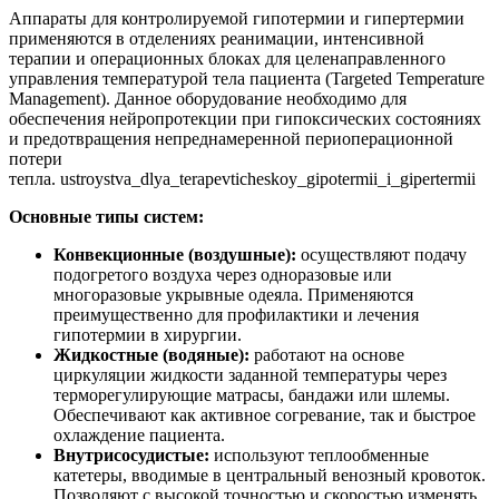
Аппараты для контролируемой гипотермии и гипертермии
применяются в отделениях реанимации, интенсивной
терапии и операционных блоках для целенаправленного
управления температурой тела пациента (Targeted Temperature
Management). Данное оборудование необходимо для
обеспечения нейропротекции при гипоксических состояниях
и предотвращения непреднамеренной периоперационной
потери
тепла. ustroystva_dlya_terapevticheskoy_gipotermii_i_gipertermii
Основные типы систем:
Конвекционные (воздушные):
осуществляют подачу
подогретого воздуха через одноразовые или
многоразовые укрывные одеяла. Применяются
преимущественно для профилактики и лечения
гипотермии в хирургии.
Жидкостные (водяные):
работают на основе
циркуляции жидкости заданной температуры через
терморегулирующие матрасы, бандажи или шлемы.
Обеспечивают как активное согревание, так и быстрое
охлаждение пациента.
Внутрисосудистые:
используют теплообменные
катетеры, вводимые в центральный венозный кровоток.
Позволяют с высокой точностью и скоростью изменять