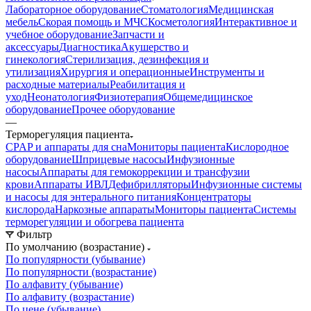
Лабораторное оборудование
Стоматология
Медицинская
мебель
Скорая помощь и МЧС
Косметология
Интерактивное и
учебное оборудование
Запчасти и
аксессуары
Диагностика
Акушерство и
гинекология
Стерилизация, дезинфекция и
утилизация
Хирургия и операционные
Инструменты и
расходные материалы
Реабилитация и
уход
Неонатология
Физиотерапия
Общемедицинское
оборудование
Прочее оборудование
—
Терморегуляция пациента
CPAP и аппараты для сна
Мониторы пациента
Кислородное
оборудование
Шприцевые насосы
Инфузионные
насосы
Аппараты для гемокоррекции и трансфузии
крови
Аппараты ИВЛ
Дефибрилляторы
Инфузионные системы
и насосы для энтерального питания
Концентраторы
кислорода
Наркозные аппараты
Мониторы пациента
Системы
терморегуляции и обогрева пациента
Фильтр
По умолчанию (возрастание)
По популярности (убывание)
По популярности (возрастание)
По алфавиту (убывание)
По алфавиту (возрастание)
По цене (убывание)