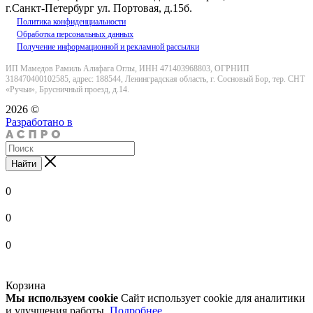
г.Санкт-Петербург ул. Портовая, д.15б.
Политика конфиденциальности
Обработка персональных данных
Получение информационной и рекламной рассылки
ИП Мамедов Рамиль Алифага Оглы, ИНН 471403968803, ОГРНИП
318470400102585, адрес: 188544, Ленинградская область, г. Сосновый Бор, тер. СНТ
«Ручьи», Брусничный проезд, д.14.
2026 ©
Разработано в
Найти
0
0
0
Корзина
Мы используем cookie
Сайт использует cookie для аналитики
и улучшения работы.
Подробнее
.