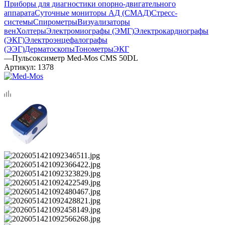
Приборы для диагностики опорно-двигательного
аппарата
Суточные мониторы АД (СМАД)
Стресс-
системы
Спирометры
Визуализаторы
вен
Холтеры
Электромиографы (ЭМГ)
Электрокардиографы
(ЭКГ)
Электроэнцефалографы
(ЭЭГ)
Дерматоскопы
Тонометры
ЭКГ
—
Пульсоксиметр Med-Mos CMS 50DL
Артикул:
1378