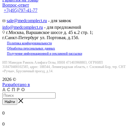
Вопрос-ответ
+7(495)797-41-77
Заказать звонок
sale@medcomplect.ru
- для заявок
info@medcomplect.ru
- для предложений
г.Москва, Варшавское шоссе д. 45 к.2 стр. 1;
г.Санкт-Петербург ул. Портовая, д.15б.
Политика конфиденциальности
Обработка персональных данных
Получение информационной и рекламной рассылки
ИП Мамедов Рамиль Алифага Оглы, ИНН 471403968803, ОГРНИП
318470400102585, адрес: 188544, Ленинградская область, г. Сосновый Бор, тер. СНТ
«Ручьи», Брусничный проезд, д.14.
2026 ©
Разработано в
Найти
0
0