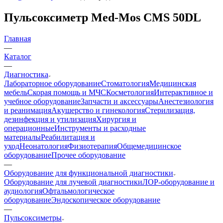
Пульсоксиметр Med-Mos CMS 50DL
Главная
—
Каталог
—
Диагностика
Лабораторное оборудование
Стоматология
Медицинская
мебель
Скорая помощь и МЧС
Косметология
Интерактивное и
учебное оборудование
Запчасти и аксессуары
Анестезиология
и реанимация
Акушерство и гинекология
Стерилизация,
дезинфекция и утилизация
Хирургия и
операционные
Инструменты и расходные
материалы
Реабилитация и
уход
Неонатология
Физиотерапия
Общемедицинское
оборудование
Прочее оборудование
—
Оборудование для функциональной диагностики
Оборудование для лучевой диагностики
ЛОР-оборудование и
аудиология
Офтальмологическое
оборудование
Эндоскопическое оборудование
—
Пульсоксиметры