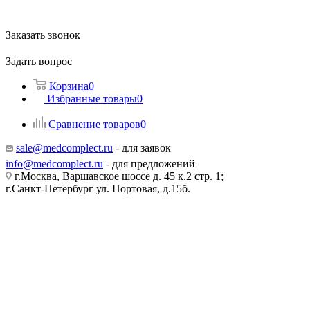
Заказать звонок
Задать вопрос
Корзина
0
Избранные товары
0
Сравнение товаров
0
sale@medcomplect.ru
- для заявок
info@medcomplect.ru
- для предложений
г.Москва, Варшавское шоссе д. 45 к.2 стр. 1;
г.Санкт-Петербург ул. Портовая, д.15б.