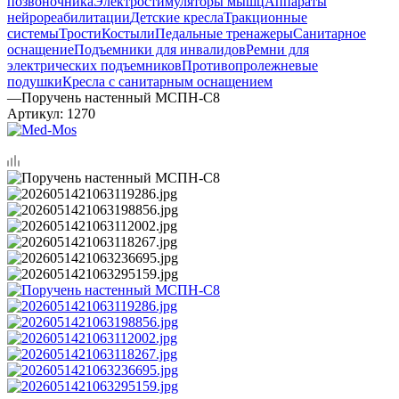
позвоночника
Электростимуляторы мышц
Аппараты
нейрореабилитации
Детские кресла
Тракционные
системы
Трости
Костыли
Педальные тренажеры
Санитарное
оснащение
Подъемники для инвалидов
Ремни для
электрических подъемников
Противопролежневые
подушки
Кресла с санитарным оснащением
—
Поручень настенный МСПН-С8
Артикул:
1270