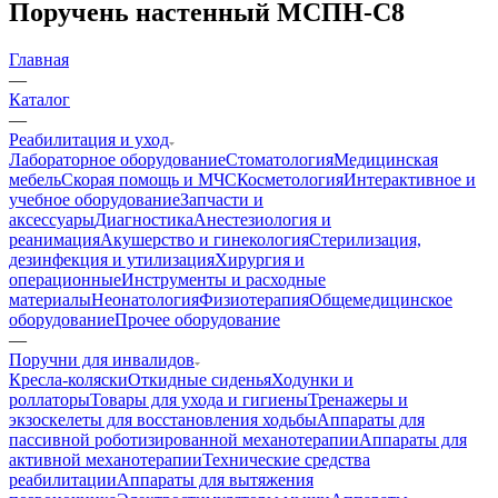
Поручень настенный МСПН-С8
Главная
—
Каталог
—
Реабилитация и уход
Лабораторное оборудование
Стоматология
Медицинская
мебель
Скорая помощь и МЧС
Косметология
Интерактивное и
учебное оборудование
Запчасти и
аксессуары
Диагностика
Анестезиология и
реанимация
Акушерство и гинекология
Стерилизация,
дезинфекция и утилизация
Хирургия и
операционные
Инструменты и расходные
материалы
Неонатология
Физиотерапия
Общемедицинское
оборудование
Прочее оборудование
—
Поручни для инвалидов
Кресла-коляски
Откидные сиденья
Ходунки и
роллаторы
Товары для ухода и гигиены
Тренажеры и
экзоскелеты для восстановления ходьбы
Аппараты для
пассивной роботизированной механотерапии
Аппараты для
активной механотерапии
Технические средства
реабилитации
Аппараты для вытяжения