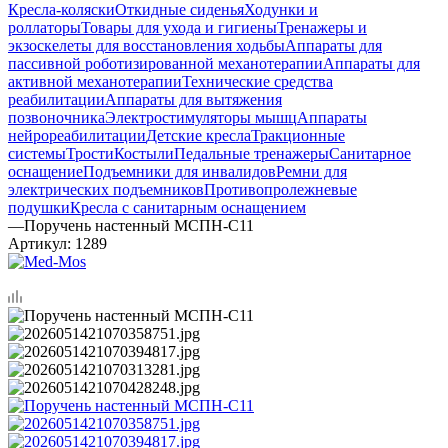
Кресла-коляски
Откидные сиденья
Ходунки и
роллаторы
Товары для ухода и гигиены
Тренажеры и
экзоскелеты для восстановления ходьбы
Аппараты для
пассивной роботизированной механотерапии
Аппараты для
активной механотерапии
Технические средства
реабилитации
Аппараты для вытяжения
позвоночника
Электростимуляторы мышц
Аппараты
нейрореабилитации
Детские кресла
Тракционные
системы
Трости
Костыли
Педальные тренажеры
Санитарное
оснащение
Подъемники для инвалидов
Ремни для
электрических подъемников
Противопролежневые
подушки
Кресла с санитарным оснащением
—
Поручень настенный МСПН-С11
Артикул:
1289