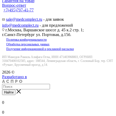
Гарантия на товар
Вопрос-ответ
+7(495)797-41-77
Заказать звонок
sale@medcomplect.ru
- для заявок
info@medcomplect.ru
- для предложений
г.Москва, Варшавское шоссе д. 45 к.2 стр. 1;
г.Санкт-Петербург ул. Портовая, д.15б.
Политика конфиденциальности
Обработка персональных данных
Получение информационной и рекламной рассылки
ИП Мамедов Рамиль Алифага Оглы, ИНН 471403968803, ОГРНИП
318470400102585, адрес: 188544, Ленинградская область, г. Сосновый Бор, тер. СНТ
«Ручьи», Брусничный проезд, д.14.
2026 ©
Разработано в
Найти
0
0