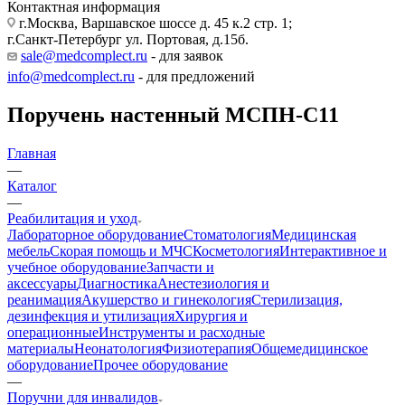
Контактная информация
г.Москва, Варшавское шоссе д. 45 к.2 стр. 1;
г.Санкт-Петербург ул. Портовая, д.15б.
sale@medcomplect.ru
- для заявок
info@medcomplect.ru
- для предложений
Поручень настенный МСПН-С11
Главная
—
Каталог
—
Реабилитация и уход
Лабораторное оборудование
Стоматология
Медицинская
мебель
Скорая помощь и МЧС
Косметология
Интерактивное и
учебное оборудование
Запчасти и
аксессуары
Диагностика
Анестезиология и
реанимация
Акушерство и гинекология
Стерилизация,
дезинфекция и утилизация
Хирургия и
операционные
Инструменты и расходные
материалы
Неонатология
Физиотерапия
Общемедицинское
оборудование
Прочее оборудование
—
Поручни для инвалидов