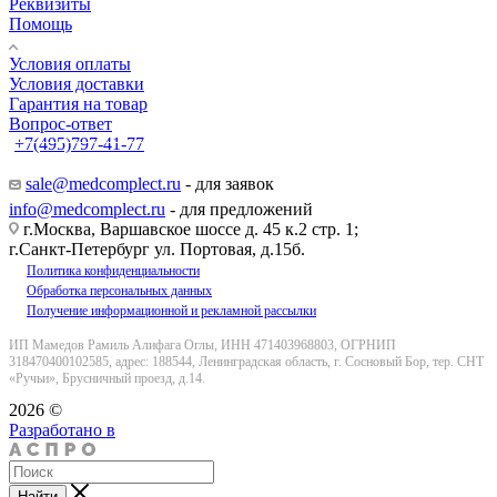
Реквизиты
Помощь
Условия оплаты
Условия доставки
Гарантия на товар
Вопрос-ответ
+7(495)797-41-77
Заказать звонок
sale@medcomplect.ru
- для заявок
info@medcomplect.ru
- для предложений
г.Москва, Варшавское шоссе д. 45 к.2 стр. 1;
г.Санкт-Петербург ул. Портовая, д.15б.
Политика конфиденциальности
Обработка персональных данных
Получение информационной и рекламной рассылки
ИП Мамедов Рамиль Алифага Оглы, ИНН 471403968803, ОГРНИП
318470400102585, адрес: 188544, Ленинградская область, г. Сосновый Бор, тер. СНТ
«Ручьи», Брусничный проезд, д.14.
2026 ©
Разработано в
Найти