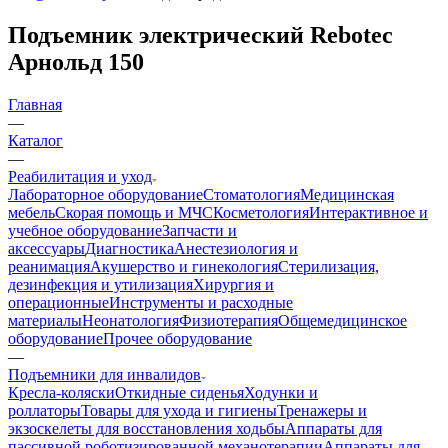
Подъемник электрический Rebotec
Арнольд 150
Главная
—
Каталог
—
Реабилитация и уход
Лабораторное оборудование
Стоматология
Медицинская
мебель
Скорая помощь и МЧС
Косметология
Интерактивное и
учебное оборудование
Запчасти и
аксессуары
Диагностика
Анестезиология и
реанимация
Акушерство и гинекология
Стерилизация,
дезинфекция и утилизация
Хирургия и
операционные
Инструменты и расходные
материалы
Неонатология
Физиотерапия
Общемедицинское
оборудование
Прочее оборудование
—
Подъемники для инвалидов
Кресла-коляски
Откидные сиденья
Ходунки и
роллаторы
Товары для ухода и гигиены
Тренажеры и
экзоскелеты для восстановления ходьбы
Аппараты для
пассивной роботизированной механотерапии
Аппараты для