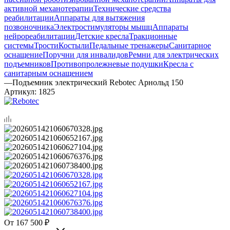
активной механотерапии
Технические средства
реабилитации
Аппараты для вытяжения
позвоночника
Электростимуляторы мышц
Аппараты
нейрореабилитации
Детские кресла
Тракционные
системы
Трости
Костыли
Педальные тренажеры
Санитарное
оснащение
Поручни для инвалидов
Ремни для электрических
подъемников
Противопролежневые подушки
Кресла с
санитарным оснащением
—
Подъемник электрический Rebotec Арнольд 150
Артикул:
1825
167 500
₽