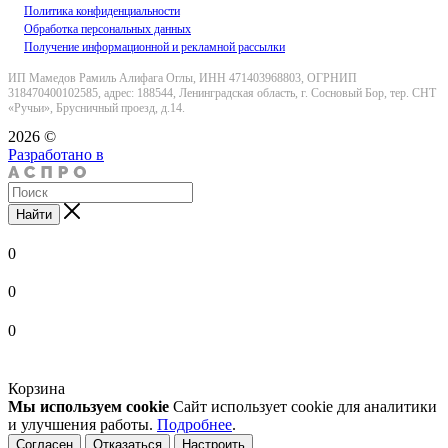
Политика конфиденциальности
Обработка персональных данных
Получение информационной и рекламной рассылки
ИП Мамедов Рамиль Алифага Оглы, ИНН 471403968803, ОГРНИП
318470400102585, адрес: 188544, Ленинградская область, г. Сосновый Бор, тер. СНТ
«Ручьи», Брусничный проезд, д.14.
2026 ©
Разработано в
Найти
0
0
0
Корзина
Мы используем cookie
Сайт использует cookie для аналитики
и улучшения работы.
Подробнее
.
Согласен
Отказаться
Настроить