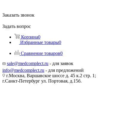
Заказать звонок
Задать вопрос
Корзина
0
Избранные товары
0
Сравнение товаров
0
sale@medcomplect.ru
- для заявок
info@medcomplect.ru
- для предложений
г.Москва, Варшавское шоссе д. 45 к.2 стр. 1;
г.Санкт-Петербург ул. Портовая, д.15б.