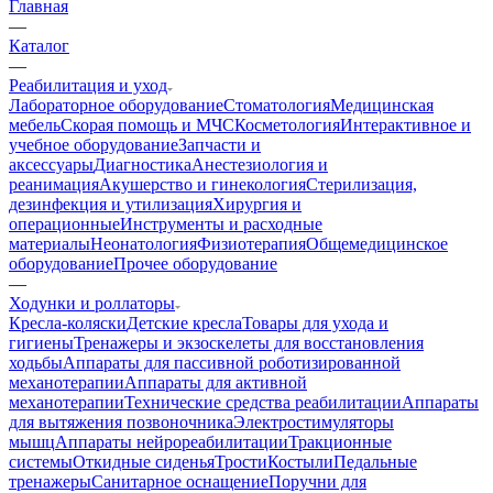
Главная
—
Каталог
—
Реабилитация и уход
Лабораторное оборудование
Стоматология
Медицинская
мебель
Скорая помощь и МЧС
Косметология
Интерактивное и
учебное оборудование
Запчасти и
аксессуары
Диагностика
Анестезиология и
реанимация
Акушерство и гинекология
Стерилизация,
дезинфекция и утилизация
Хирургия и
операционные
Инструменты и расходные
материалы
Неонатология
Физиотерапия
Общемедицинское
оборудование
Прочее оборудование
—
Ходунки и роллаторы
Кресла-коляски
Детские кресла
Товары для ухода и
гигиены
Тренажеры и экзоскелеты для восстановления
ходьбы
Аппараты для пассивной роботизированной
механотерапии
Аппараты для активной
механотерапии
Технические средства реабилитации
Аппараты
для вытяжения позвоночника
Электростимуляторы
мышц
Аппараты нейрореабилитации
Тракционные
системы
Откидные сиденья
Трости
Костыли
Педальные
тренажеры
Санитарное оснащение
Поручни для