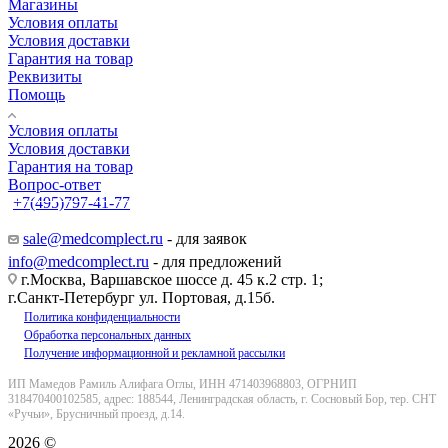
Магазины
Условия оплаты
Условия доставки
Гарантия на товар
Реквизиты
Помощь
Условия оплаты
Условия доставки
Гарантия на товар
Вопрос-ответ
+7(495)797-41-77
Заказать звонок
sale@medcomplect.ru
- для заявок
info@medcomplect.ru
- для предложений
г.Москва, Варшавское шоссе д. 45 к.2 стр. 1;
г.Санкт-Петербург ул. Портовая, д.15б.
Политика конфиденциальности
Обработка персональных данных
Получение информационной и рекламной рассылки
ИП Мамедов Рамиль Алифага Оглы, ИНН 471403968803, ОГРНИП
318470400102585, адрес: 188544, Ленинградская область, г. Сосновый Бор, тер. СНТ
«Ручьи», Брусничный проезд, д.14.
2026 ©