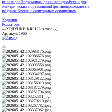
инвалидов
Подъемники для инвалидов
Ремни для
электрических подъемников
Противопролежневые
подушки
Кресла с санитарным оснащением
—
Ходунки
Роллаторы
—
ХОДУНКИ KR912L Armed (-)
Артикул:
1966