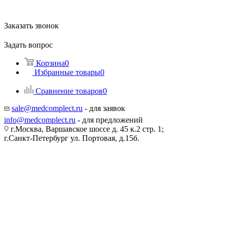
Заказать звонок
Задать вопрос
Корзина
0
Избранные товары
0
Сравнение товаров
0
sale@medcomplect.ru
- для заявок
info@medcomplect.ru
- для предложений
г.Москва, Варшавское шоссе д. 45 к.2 стр. 1;
г.Санкт-Петербург ул. Портовая, д.15б.