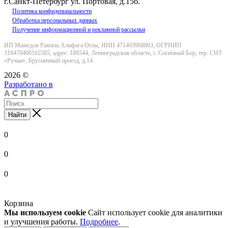
г.Санкт-Петербург ул. Портовая, д.15б.
Политика конфиденциальности
Обработка персональных данных
Получение информационной и рекламной рассылки
ИП Мамедов Рамиль Алифага Оглы, ИНН 471403968803, ОГРНИП
318470400102585, адрес: 188544, Ленинградская область, г. Сосновый Бор, тер. СНТ
«Ручьи», Брусничный проезд, д.14.
2026 ©
Разработано в
Найти
0
0
0
Корзина
Мы используем cookie
Сайт использует cookie для аналитики
и улучшения работы.
Подробнее
.