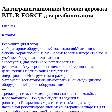
Антигравитационная беговая дорожка
BTL R-FORCE для реабилитации
Главная
—
Каталог
—
Реабилитация и уход
Лабораторное оборудование
Стоматология
Медицинская
мебель
Скорая помощь и МЧС
Косметология
Интерактивное и
учебное оборудование
Запчасти и
аксессуары
Диагностика
Анестезиология и
реанимация
Акушерство и гинекология
Стерилизация,
дезинфекция и утилизация
Хирургия и
операционные
Инструменты и расходные
материалы
Неонатология
Физиотерапия
Общемедицинское
оборудование
Прочее оборудование
—
Тренажеры и экзоскелеты для восстановления ходьбы
Кресла-коляски
Откидные сиденья
Ходунки и
роллаторы
Товары для ухода и гигиены
Аппараты для
пассивной роботизированной механотерапии
Аппараты для
активной механотерапии
Технические средства