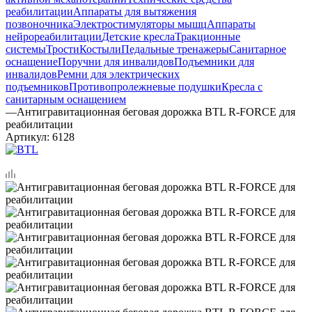
реабилитации
Аппараты для вытяжения
позвоночника
Электростимуляторы мышц
Аппараты
нейрореабилитации
Детские кресла
Тракционные
системы
Трости
Костыли
Педальные тренажеры
Санитарное
оснащение
Поручни для инвалидов
Подъемники для
инвалидов
Ремни для электрических
подъемников
Противопролежневые подушки
Кресла с
санитарным оснащением
—
Антигравитационная беговая дорожка BTL R-FORCE для
реабилитации
Артикул:
6128