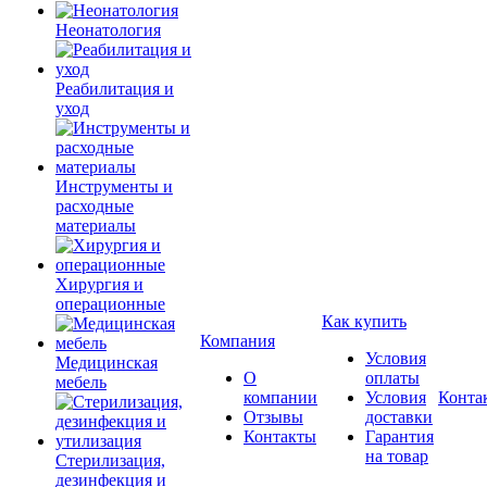
Неонатология
Реабилитация и
уход
Инструменты и
расходные
материалы
Хирургия и
операционные
Как купить
Компания
Условия
Медицинская
О
оплаты
мебель
компании
Условия
Конта
Отзывы
доставки
Контакты
Гарантия
на товар
Стерилизация,
дезинфекция и