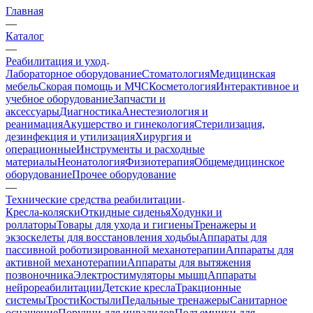
Главная
—
Каталог
—
Реабилитация и уход
Лабораторное оборудование
Стоматология
Медицинская
мебель
Скорая помощь и МЧС
Косметология
Интерактивное и
учебное оборудование
Запчасти и
аксессуары
Диагностика
Анестезиология и
реанимация
Акушерство и гинекология
Стерилизация,
дезинфекция и утилизация
Хирургия и
операционные
Инструменты и расходные
материалы
Неонатология
Физиотерапия
Общемедицинское
оборудование
Прочее оборудование
—
Технические средства реабилитации
Кресла-коляски
Откидные сиденья
Ходунки и
роллаторы
Товары для ухода и гигиены
Тренажеры и
экзоскелеты для восстановления ходьбы
Аппараты для
пассивной роботизированной механотерапии
Аппараты для
активной механотерапии
Аппараты для вытяжения
позвоночника
Электростимуляторы мышц
Аппараты
нейрореабилитации
Детские кресла
Тракционные
системы
Трости
Костыли
Педальные тренажеры
Санитарное
оснащение
Поручни для инвалидов
Подъемники для