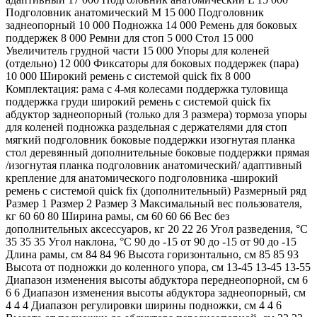
Подголовник анатомический М 15 000 Подголовник
заднеопорный 10 000 Подножка 14 000 Ремень для боковых
поддержек 8 000 Ремни для стоп 5 000 Стол 15 000
Увеличитель грудной части 15 000 Упоры для коленей
(отдельно) 12 000 Фиксаторы для боковых поддержек (пара)
10 000 Широкий ремень с системой quick fix 8 000
Комплектация: рама с 4-мя колесами поддержка туловища
поддержка груди широкий ремень с системой quick fix
абдуктор заднеопорный (только для 3 размера) тормоза упоры
для коленей подножка раздельная с держателями для стоп
мягкий подголовник боковые поддержки изогнутая планка
стол деревянный дополнительные боковые поддержки прямая
/изогнутая планка подголовник анатомический/ адаптивный
крепление для анатомического подголовника -широкий
ремень с системой quick fix (дополнительный) Размерный ряд
Размер 1 Размер 2 Размер 3 Максимальный вес пользователя,
кг 60 60 80 Ширина рамы, см 60 60 66 Вес без
дополнительных аксессуаров, кг 20 22 26 Угол разведения, °С
35 35 35 Угол наклона, °С 90 до -15 от 90 до -15 от 90 до -15
Длина рамы, см 84 84 96 Высота горизонтально, см 85 85 93
Высота от подножки до коленного упора, см 13-45 13-45 13-55
Диапазон изменения высоты абдуктора переднеопорной, см 6
6 6 Диапазон изменения высоты абдуктора заднеопорный, см
4 4 4 Диапазон регулировки ширины подножки, см 4 4 6