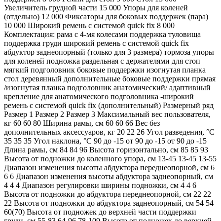
Увеличитель грудной части 15 000 Упоры для коленей
(отдельно) 12 000 Фиксаторы для боковых поддержек (пара)
10 000 Широкий ремень с системой quick fix 8 000
Комплектация: рама с 4-мя колесами поддержка туловища
поддержка груди широкий ремень с системой quick fix
абдуктор заднеопорный (только для 3 размера) тормоза упоры
для коленей подножка раздельная с держателями для стоп
мягкий подголовник боковые поддержки изогнутая планка
стол деревянный дополнительные боковые поддержки прямая
/изогнутая планка подголовник анатомический/ адаптивный
крепление для анатомического подголовника -широкий
ремень с системой quick fix (дополнительный) Размерный ряд
Размер 1 Размер 2 Размер 3 Максимальный вес пользователя,
кг 60 60 80 Ширина рамы, см 60 60 66 Вес без
дополнительных аксессуаров, кг 20 22 26 Угол разведения, °С
35 35 35 Угол наклона, °С 90 до -15 от 90 до -15 от 90 до -15
Длина рамы, см 84 84 96 Высота горизонтально, см 85 85 93
Высота от подножки до коленного упора, см 13-45 13-45 13-55
Диапазон изменения высоты абдуктора переднеопорной, см 6
6 6 Диапазон изменения высоты абдуктора заднеопорный, см
4 4 4 Диапазон регулировки ширины подножки, см 4 4 6
Высота от подножки до абдуктора переднеопорной, см 22 22
22 Высота от подножки до абдуктора заднеопорный, см 54 54
60(70) Высота от подножек до верхней части поддержки
груди, см 55-83 64-96 78-109 Высота от подножек до верхней