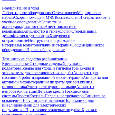
—
Реабилитация и уход
Лабораторное оборудование
Стоматология
Медицинская
мебель
Скорая помощь и МЧС
Косметология
Интерактивное и
учебное оборудование
Запчасти и
аксессуары
Диагностика
Анестезиология и
реанимация
Акушерство и гинекология
Стерилизация,
дезинфекция и утилизация
Хирургия и
операционные
Инструменты и расходные
материалы
Неонатология
Физиотерапия
Общемедицинское
оборудование
Прочее оборудование
—
Технические средства реабилитации
Кресла-коляски
Откидные сиденья
Ходунки и
роллаторы
Товары для ухода и гигиены
Тренажеры и
экзоскелеты для восстановления ходьбы
Аппараты для
пассивной роботизированной механотерапии
Аппараты для
активной механотерапии
Аппараты для вытяжения
позвоночника
Электростимуляторы мышц
Аппараты
нейрореабилитации
Детские кресла
Тракционные
системы
Трости
Костыли
Педальные тренажеры
Санитарное
оснащение
Поручни для инвалидов
Подъемники для
инвалидов
Ремни для электрических
подъемников
Противопролежневые подушки
Кресла с
санитарным оснащением