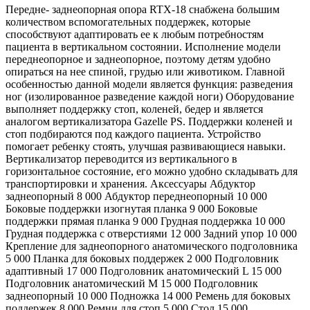
Передне- заднеопорная опора RTX-18 снабжена большим
количеством вспомогательных поддержек, которые
способствуют адаптировать ее к любым потребностям
пациента в вертикальном состоянии. Исполнение модели
переднеопорное и заднеопорное, поэтому детям удобно
опираться на нее спиной, грудью или животиком. Главной
особенностью данной модели является функция: разведения
ног (изолированное разведение каждой ноги) Оборудование
выполняет поддержку стоп, коленей, бедер и является
аналогом вертикализатора Gazelle PS. Поддержки коленей и
стоп подбираются под каждого пациента. Устройство
помогает ребенку стоять, улучшая развивающиеся навыки.
Вертикализатор переводится из вертикального в
горизонтальное состояние, его можно удобно складывать для
транспортировки и хранения. Аксессуары Абдуктор
заднеопорный 8 000 Абдуктор переднеопорный 10 000
Боковые поддержки изогнутая планка 9 000 Боковые
поддержки прямая планка 9 000 Грудная поддержка 10 000
Грудная поддержка с отверстиями 12 000 Задний упор 10 000
Крепление для заднеопорного анатомического подголовника
5 000 Планка для боковых поддержек 2 000 Подголовник
адаптивный 17 000 Подголовник анатомический L 15 000
Подголовник анатомический М 15 000 Подголовник
заднеопорный 10 000 Подножка 14 000 Ремень для боковых
поддержек 8 000 Ремни для стоп 5 000 Стол 15 000