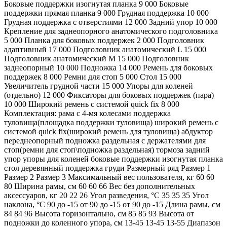
Боковые поддержки изогнутая планка 9 000 Боковые
поддержки прямая планка 9 000 Грудная поддержка 10 000
Грудная поддержка с отверстиями 12 000 Задний упор 10 000
Крепление для заднеопорного анатомического подголовника
5 000 Планка для боковых поддержек 2 000 Подголовник
адаптивный 17 000 Подголовник анатомический L 15 000
Подголовник анатомический М 15 000 Подголовник
заднеопорный 10 000 Подножка 14 000 Ремень для боковых
поддержек 8 000 Ремни для стоп 5 000 Стол 15 000
Увеличитель грудной части 15 000 Упоры для коленей
(отдельно) 12 000 Фиксаторы для боковых поддержек (пара)
10 000 Широкий ремень с системой quick fix 8 000
Комплектация: рама с 4-мя колесами поддержка
туловища(площадка поддержки туловища) широкий ремень с
системой quick fix(широкий ремень для туловища) абдуктор
переднеопорный подножка раздельная с держателями для
стоп(ремни для стоп\подножка раздельная) тормоза задний
упор упоры для коленей боковые поддержки изогнутая планка
стол деревянный поддержка груди Размерный ряд Размер 1
Размер 2 Размер 3 Максимальный вес пользователя, кг 60 60
80 Ширина рамы, см 60 60 66 Вес без дополнительных
аксессуаров, кг 20 22 26 Угол разведения, °С 35 35 35 Угол
наклона, °С 90 до -15 от 90 до -15 от 90 до -15 Длина рамы, см
84 84 96 Высота горизонтально, см 85 85 93 Высота от
подножки до коленного упора, см 13-45 13-45 13-55 Диапазон