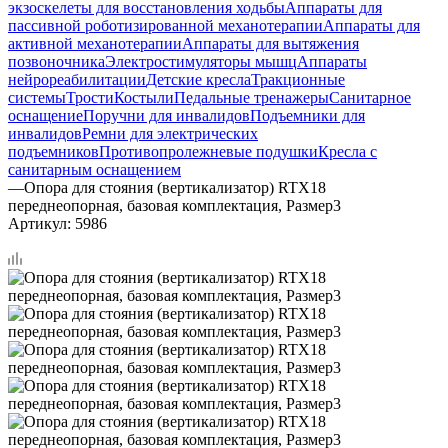
экзоскелеты для восстановления ходьбы
Аппараты для
пассивной роботизированной механотерапии
Аппараты для
активной механотерапии
Аппараты для вытяжения
позвоночника
Электростимуляторы мышц
Аппараты
нейрореабилитации
Детские кресла
Тракционные
системы
Трости
Костыли
Педальные тренажеры
Санитарное
оснащение
Поручни для инвалидов
Подъемники для
инвалидов
Ремни для электрических
подъемников
Противопролежневые подушки
Кресла с
санитарным оснащением
—
Опора для стояния (вертикализатор) RTX18
переднеопорная, базовая комплектация, Размер3
Артикул:
5986