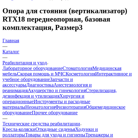
Опора для стояния (вертикализатор)
RTX18 переднеопорная, базовая
комплектация, Размер3
Главная
—
Каталог
—
Реабилитация и уход
Лабораторное оборудование
Стоматология
Медицинская
мебель
Скорая помощь и МЧС
Косметология
Интерактивное и
учебное оборудование
Запчасти и
аксессуары
Диагностика
Анестезиология и
реанимация
Акушерство и гинекология
Стерилизация,
дезинфекция и утилизация
Хирургия и
операционные
Инструменты и расходные
материалы
Неонатология
Физиотерапия
Общемедицинское
оборудование
Прочее оборудование
—
Технические средства реабилитации
Кресла-коляски
Откидные сиденья
Ходунки и
роллаторы
Товары для ухода и гигиены
Тренажеры и