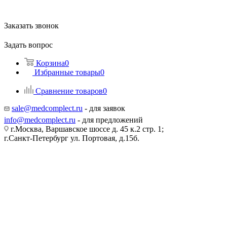
Заказать звонок
Задать вопрос
Корзина
0
Избранные товары
0
Сравнение товаров
0
sale@medcomplect.ru
- для заявок
info@medcomplect.ru
- для предложений
г.Москва, Варшавское шоссе д. 45 к.2 стр. 1;
г.Санкт-Петербург ул. Портовая, д.15б.