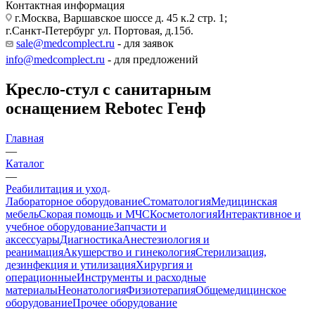
Контактная информация
г.Москва, Варшавское шоссе д. 45 к.2 стр. 1;
г.Санкт-Петербург ул. Портовая, д.15б.
sale@medcomplect.ru
- для заявок
info@medcomplect.ru
- для предложений
Кресло-стул с санитарным
оснащением Rebotec Генф
Главная
—
Каталог
—
Реабилитация и уход
Лабораторное оборудование
Стоматология
Медицинская
мебель
Скорая помощь и МЧС
Косметология
Интерактивное и
учебное оборудование
Запчасти и
аксессуары
Диагностика
Анестезиология и
реанимация
Акушерство и гинекология
Стерилизация,
дезинфекция и утилизация
Хирургия и
операционные
Инструменты и расходные
материалы
Неонатология
Физиотерапия
Общемедицинское
оборудование
Прочее оборудование