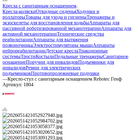
—
Кресла с санитарным оснащением
Кресла-коляски
Откидные сиденья
Ходунки и
роллаторы
Товары для ухода и гигиены
Тренажеры и
экзоскелеты для восстановления ходьбы
Аппараты для
пассивной роботизированной механотерапии
Аппараты для
активной механотерапии
Технические средства
реабилитации
Аппараты для вытяжения
позвоночника
Электростимуляторы мышц
Аппараты
нейрореабилитации
Детские кресла
Тракционные
системы
Трости
Костыли
Педальные тренажеры
Санитарное
оснащение
Поручни для инвалидов
Подъемники для
инвалидов
Ремни для электрических
подъемников
Противопролежневые подушки
—
Кресло-стул с санитарным оснащением Rebotec Генф
Артикул:
1804