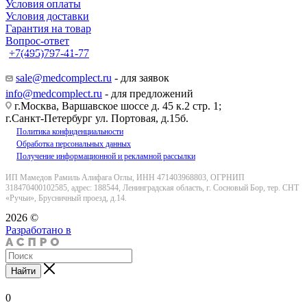
Условия оплаты
Условия доставки
Гарантия на товар
Вопрос-ответ
+7(495)797-41-77
Заказать звонок
sale@medcomplect.ru
- для заявок
info@medcomplect.ru
- для предложений
г.Москва, Варшавское шоссе д. 45 к.2 стр. 1;
г.Санкт-Петербург ул. Портовая, д.15б.
Политика конфиденциальности
Обработка персональных данных
Получение информационной и рекламной рассылки
ИП Мамедов Рамиль Алифага Оглы, ИНН 471403968803, ОГРНИП
318470400102585, адрес: 188544, Ленинградская область, г. Сосновый Бор, тер. СНТ
«Ручьи», Брусничный проезд, д.14.
2026 ©
Разработано в
Найти
0