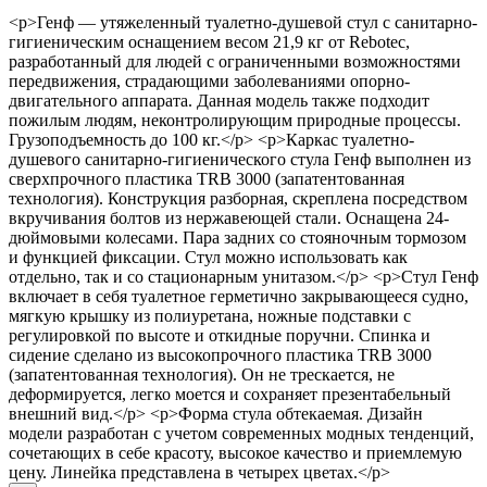
<p>Генф — утяжеленный туалетно-душевой стул с санитарно-
гигиеническим оснащением весом 21,9 кг от Rebotec,
разработанный для людей с ограниченными возможностями
передвижения, страдающими заболеваниями опорно-
двигательного аппарата. Данная модель также подходит
пожилым людям, неконтролирующим природные процессы.
Грузоподъемность до 100 кг.</p> <p>Каркас туалетно-
душевого санитарно-гигиенического стула Генф выполнен из
сверхпрочного пластика TRB 3000 (запатентованная
технология). Конструкция разборная, скреплена посредством
вкручивания болтов из нержавеющей стали. Оснащена 24-
дюймовыми колесами. Пара задних со стояночным тормозом
и функцией фиксации. Стул можно использовать как
отдельно, так и со стационарным унитазом.</p> <p>Стул Генф
включает в себя туалетное герметично закрывающееся судно,
мягкую крышку из полиуретана, ножные подставки с
регулировкой по высоте и откидные поручни. Спинка и
сидение сделано из высокопрочного пластика TRB 3000
(запатентованная технология). Он не трескается, не
деформируется, легко моется и сохраняет презентабельный
внешний вид.</p> <p>Форма стула обтекаемая. Дизайн
модели разработан с учетом современных модных тенденций,
сочетающих в себе красоту, высокое качество и приемлемую
цену. Линейка представлена в четырех цветах.</p>