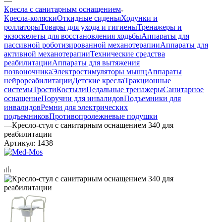
—
Кресла с санитарным оснащением
Кресла-коляски
Откидные сиденья
Ходунки и
роллаторы
Товары для ухода и гигиены
Тренажеры и
экзоскелеты для восстановления ходьбы
Аппараты для
пассивной роботизированной механотерапии
Аппараты для
активной механотерапии
Технические средства
реабилитации
Аппараты для вытяжения
позвоночника
Электростимуляторы мышц
Аппараты
нейрореабилитации
Детские кресла
Тракционные
системы
Трости
Костыли
Педальные тренажеры
Санитарное
оснащение
Поручни для инвалидов
Подъемники для
инвалидов
Ремни для электрических
подъемников
Противопролежневые подушки
—
Кресло-стул с санитарным оснащением 340 для
реабилитации
Артикул:
1438