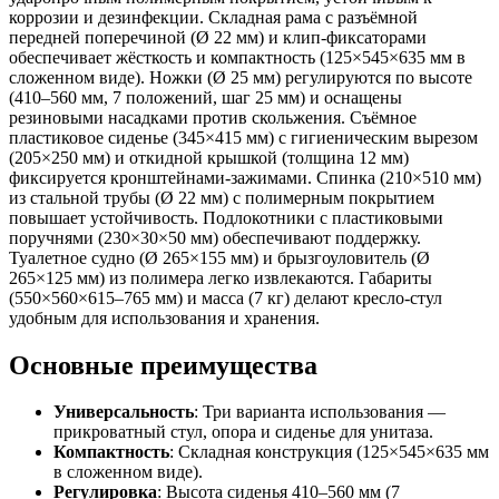
коррозии и дезинфекции. Складная рама с разъёмной
передней поперечиной (Ø 22 мм) и клип-фиксаторами
обеспечивает жёсткость и компактность (125×545×635 мм в
сложенном виде). Ножки (Ø 25 мм) регулируются по высоте
(410–560 мм, 7 положений, шаг 25 мм) и оснащены
резиновыми насадками против скольжения. Съёмное
пластиковое сиденье (345×415 мм) с гигиеническим вырезом
(205×250 мм) и откидной крышкой (толщина 12 мм)
фиксируется кронштейнами-зажимами. Спинка (210×510 мм)
из стальной трубы (Ø 22 мм) с полимерным покрытием
повышает устойчивость. Подлокотники с пластиковыми
поручнями (230×30×50 мм) обеспечивают поддержку.
Туалетное судно (Ø 265×155 мм) и брызгоуловитель (Ø
265×125 мм) из полимера легко извлекаются. Габариты
(550×560×615–765 мм) и масса (7 кг) делают кресло-стул
удобным для использования и хранения.
Основные преимущества
Универсальность
: Три варианта использования —
прикроватный стул, опора и сиденье для унитаза.
Компактность
: Складная конструкция (125×545×635 мм
в сложенном виде).
Регулировка
: Высота сиденья 410–560 мм (7