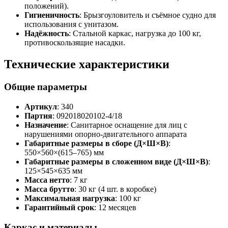
положений).
Гигиеничность
: Брызгоуловитель и съёмное судно для
использования с унитазом.
Надёжность
: Стальной каркас, нагрузка до 100 кг,
противоскользящие насадки.
Технические характеристики
Общие параметры
Артикул
: 340
Партия
: 092018020102-4/18
Назначение
: Санитарное оснащение для лиц с
нарушениями опорно-двигательного аппарата
Габаритные размеры в сборе (Д×Ш×В)
:
550×560×(615–765) мм
Габаритные размеры в сложенном виде (Д×Ш×В)
:
125×545×635 мм
Масса нетто
: 7 кг
Масса брутто
: 30 кг (4 шт. в коробке)
Максимальная нагрузка
: 100 кг
Гарантийный срок
: 12 месяцев
Каркас и материалы