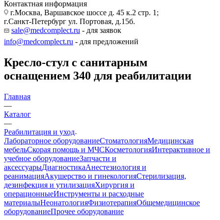
Контактная информация
г.Москва, Варшавское шоссе д. 45 к.2 стр. 1;
г.Санкт-Петербург ул. Портовая, д.15б.
sale@medcomplect.ru
- для заявок
info@medcomplect.ru
- для предложений
Кресло-стул с санитарным
оснащением 340 для реабилитации
Главная
—
Каталог
—
Реабилитация и уход
Лабораторное оборудование
Стоматология
Медицинская
мебель
Скорая помощь и МЧС
Косметология
Интерактивное и
учебное оборудование
Запчасти и
аксессуары
Диагностика
Анестезиология и
реанимация
Акушерство и гинекология
Стерилизация,
дезинфекция и утилизация
Хирургия и
операционные
Инструменты и расходные
материалы
Неонатология
Физиотерапия
Общемедицинское
оборудование
Прочее оборудование