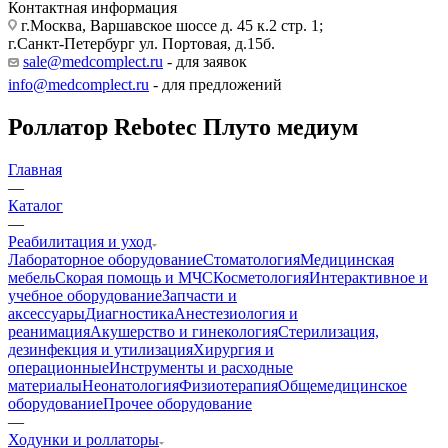
Контактная информация
г.Москва, Варшавское шоссе д. 45 к.2 стр. 1;
г.Санкт-Петербург ул. Портовая, д.15б.
sale@medcomplect.ru
- для заявок
info@medcomplect.ru
- для предложений
Роллатор Rebotec Плуто медиум
Главная
—
Каталог
—
Реабилитация и уход
Лабораторное оборудование
Стоматология
Медицинская
мебель
Скорая помощь и МЧС
Косметология
Интерактивное и
учебное оборудование
Запчасти и
аксессуары
Диагностика
Анестезиология и
реанимация
Акушерство и гинекология
Стерилизация,
дезинфекция и утилизация
Хирургия и
операционные
Инструменты и расходные
материалы
Неонатология
Физиотерапия
Общемедицинское
оборудование
Прочее оборудование
—
Ходунки и роллаторы