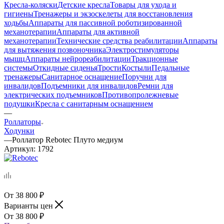
Кресла-коляски
Детские кресла
Товары для ухода и
гигиены
Тренажеры и экзоскелеты для восстановления
ходьбы
Аппараты для пассивной роботизированной
механотерапии
Аппараты для активной
механотерапии
Технические средства реабилитации
Аппараты
для вытяжения позвоночника
Электростимуляторы
мышц
Аппараты нейрореабилитации
Тракционные
системы
Откидные сиденья
Трости
Костыли
Педальные
тренажеры
Санитарное оснащение
Поручни для
инвалидов
Подъемники для инвалидов
Ремни для
электрических подъемников
Противопролежневые
подушки
Кресла с санитарным оснащением
—
Роллаторы
Ходунки
—
Роллатор Rebotec Плуто медиум
Артикул:
1792
38 800
₽
Варианты цен
38 800
₽