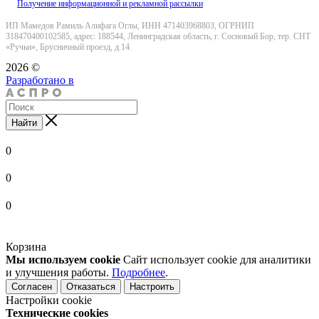
Получение информационной и рекламной рассылки
ИП Мамедов Рамиль Алифага Оглы, ИНН 471403968803, ОГРНИП
318470400102585, адрес: 188544, Ленинградская область, г. Сосновый Бор, тер. СНТ
«Ручьи», Брусничный проезд, д.14.
2026 ©
Разработано в
Найти
0
0
0
Корзина
Мы используем cookie
Сайт использует cookie для аналитики
и улучшения работы.
Подробнее
.
Согласен
Отказаться
Настроить
Настройки cookie
Технические cookies