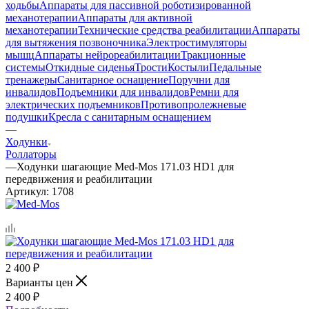
ходьбы
Аппараты для пассивной роботизированной
механотерапии
Аппараты для активной
механотерапии
Технические средства реабилитации
Аппараты
для вытяжения позвоночника
Электростимуляторы
мышц
Аппараты нейрореабилитации
Тракционные
системы
Откидные сиденья
Трости
Костыли
Педальные
тренажеры
Санитарное оснащение
Поручни для
инвалидов
Подъемники для инвалидов
Ремни для
электрических подъемников
Противопролежневые
подушки
Кресла с санитарным оснащением
—
Ходунки
Роллаторы
—
Ходунки шагающие Med-Mos 171.03 HD1 для
передвижения и реабилитации
Артикул:
1708
2 400
₽
Варианты цен
2 400
₽