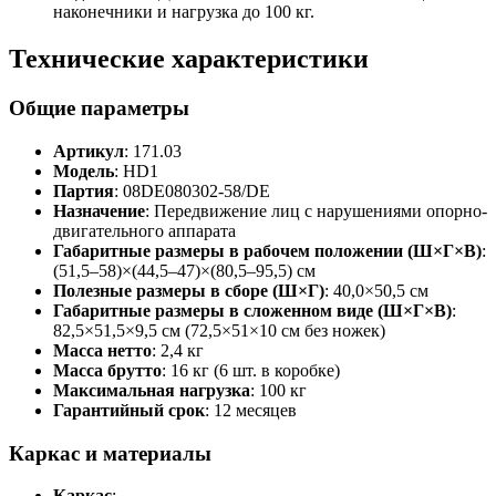
наконечники и нагрузка до 100 кг.
Технические характеристики
Общие параметры
Артикул
: 171.03
Модель
: HD1
Партия
: 08DE080302-58/DE
Назначение
: Передвижение лиц с нарушениями опорно-
двигательного аппарата
Габаритные размеры в рабочем положении (Ш×Г×В)
:
(51,5–58)×(44,5–47)×(80,5–95,5) см
Полезные размеры в сборе (Ш×Г)
: 40,0×50,5 см
Габаритные размеры в сложенном виде (Ш×Г×В)
:
82,5×51,5×9,5 см (72,5×51×10 см без ножек)
Масса нетто
: 2,4 кг
Масса брутто
: 16 кг (6 шт. в коробке)
Максимальная нагрузка
: 100 кг
Гарантийный срок
: 12 месяцев
Каркас и материалы
Каркас
: