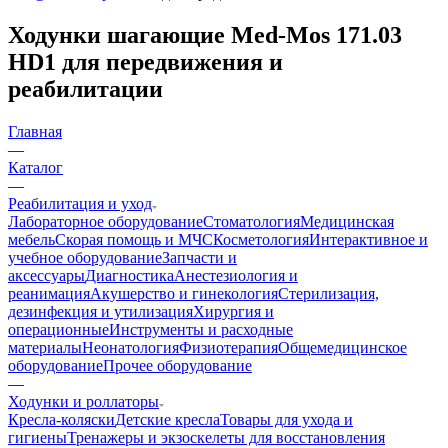
Ходунки шагающие Med-Mos 171.03
HD1 для передвижения и
реабилитации
Главная
—
Каталог
—
Реабилитация и уход
Лабораторное оборудование
Стоматология
Медицинская
мебель
Скорая помощь и МЧС
Косметология
Интерактивное и
учебное оборудование
Запчасти и
аксессуары
Диагностика
Анестезиология и
реанимация
Акушерство и гинекология
Стерилизация,
дезинфекция и утилизация
Хирургия и
операционные
Инструменты и расходные
материалы
Неонатология
Физиотерапия
Общемедицинское
оборудование
Прочее оборудование
—
Ходунки и роллаторы
Кресла-коляски
Детские кресла
Товары для ухода и
гигиены
Тренажеры и экзоскелеты для восстановления