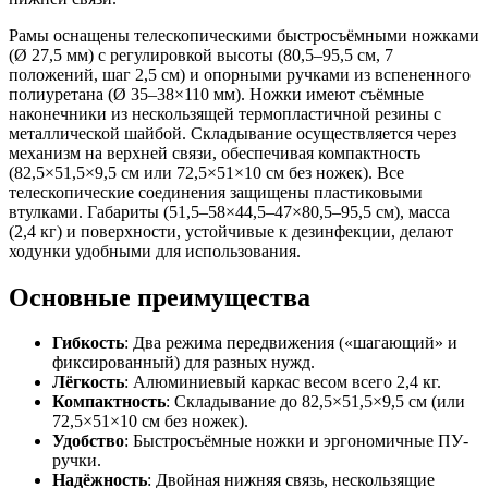
Рамы оснащены телескопическими быстросъёмными ножками
(Ø 27,5 мм) с регулировкой высоты (80,5–95,5 см, 7
положений, шаг 2,5 см) и опорными ручками из вспененного
полиуретана (Ø 35–38×110 мм). Ножки имеют съёмные
наконечники из нескользящей термопластичной резины с
металлической шайбой. Складывание осуществляется через
механизм на верхней связи, обеспечивая компактность
(82,5×51,5×9,5 см или 72,5×51×10 см без ножек). Все
телескопические соединения защищены пластиковыми
втулками. Габариты (51,5–58×44,5–47×80,5–95,5 см), масса
(2,4 кг) и поверхности, устойчивые к дезинфекции, делают
ходунки удобными для использования.
Основные преимущества
Гибкость
: Два режима передвижения («шагающий» и
фиксированный) для разных нужд.
Лёгкость
: Алюминиевый каркас весом всего 2,4 кг.
Компактность
: Складывание до 82,5×51,5×9,5 см (или
72,5×51×10 см без ножек).
Удобство
: Быстросъёмные ножки и эргономичные ПУ-
ручки.
Надёжность
: Двойная нижняя связь, нескользящие