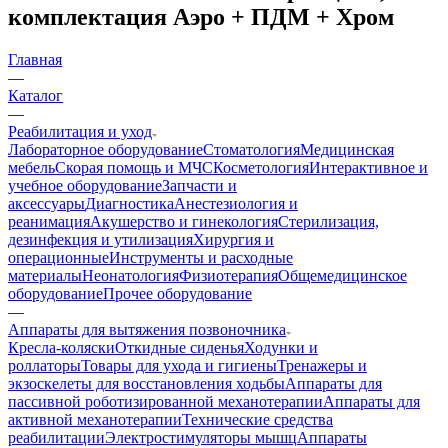
комплектация Аэро + ПДМ + Хром
Главная
—
Каталог
—
Реабилитация и уход
Лабораторное оборудование
Стоматология
Медицинская
мебель
Скорая помощь и МЧС
Косметология
Интерактивное и
учебное оборудование
Запчасти и
аксессуары
Диагностика
Анестезиология и
реанимация
Акушерство и гинекология
Стерилизация,
дезинфекция и утилизация
Хирургия и
операционные
Инструменты и расходные
материалы
Неонатология
Физиотерапия
Общемедицинское
оборудование
Прочее оборудование
—
Аппараты для вытяжения позвоночника
Кресла-коляски
Откидные сиденья
Ходунки и
роллаторы
Товары для ухода и гигиены
Тренажеры и
экзоскелеты для восстановления ходьбы
Аппараты для
пассивной роботизированной механотерапии
Аппараты для
активной механотерапии
Технические средства
реабилитации
Электростимуляторы мышц
Аппараты