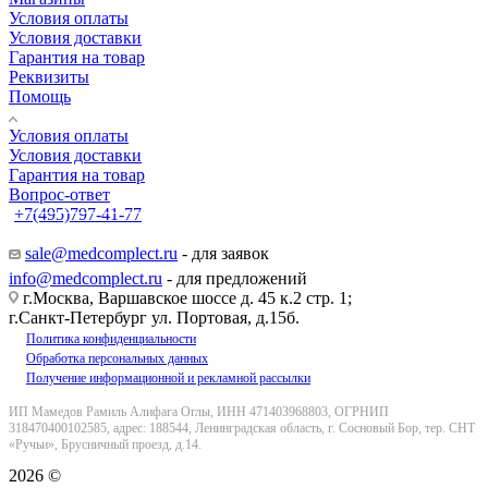
Условия оплаты
Условия доставки
Гарантия на товар
Реквизиты
Помощь
Условия оплаты
Условия доставки
Гарантия на товар
Вопрос-ответ
+7(495)797-41-77
Заказать звонок
sale@medcomplect.ru
- для заявок
info@medcomplect.ru
- для предложений
г.Москва, Варшавское шоссе д. 45 к.2 стр. 1;
г.Санкт-Петербург ул. Портовая, д.15б.
Политика конфиденциальности
Обработка персональных данных
Получение информационной и рекламной рассылки
ИП Мамедов Рамиль Алифага Оглы, ИНН 471403968803, ОГРНИП
318470400102585, адрес: 188544, Ленинградская область, г. Сосновый Бор, тер. СНТ
«Ручьи», Брусничный проезд, д.14.
2026 ©