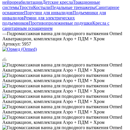
нейрореабилитации
Детские кресла
Тракционные
системы
Трости
Костыли
Педальные тренажеры
Санитарное
оснащение
Поручни для инвалидов
Подъемники для
инвалидов
Ремни для электрических
подъемников
Противопролежневые подушки
Кресла с
санитарным оснащением
—
Гидромассажная ванна для подводного вытяжения Ormed
Акватракцион, комплектация Аэро + ПДМ + Хром
Артикул:
5957