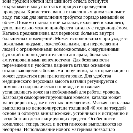
зона грудной клетки или шейного отдела останутся
открытыми и могут остыть в процессе проведения
процедуры. Кроме того, ванна с наклонным дном экономит
воду, так как для наполнения требуется гораздо меньший ее
объем. Помимо стандартной каталки, входящей в комплект,
дополнительно можно приобрести каталку с гидроподъёмом.
Каталка предназначена для перевозки больных внутри
больничных помещений. Может использоваться при уходе за
пожилыми людьми, тяжелобольными, при перемещении
людей с ограниченными возможностями, с нарушениями
функций опорно-двигательного аппарата, больных с
ампутированными конечностями. Для безопасности
перемещения и удобства пациента каталка оснащена
откидывающимися боковыми поручнями, за которые пациент
может держаться при транспортировке. Для удобства
медицинского персонала высота каталки регулируется с
помощью гидравлического привода и позволяет
устанавливать ложе на необходимый для работы уровень.
Благодаря самоориентирующимся колесам, каталка может
маневрировать даже в тесных помещениях. Мягкая часть ложа
выполнена из пенополиуретана толщиной 40 мм на твердой
основе и обтянута винилискожей, устойчивой к истиранию и
воздействию дезинфицирующих средств. Особенности
комплекса: теперь пояса и петля глиссона выполняются из
неопрена. Использование нового материала позволило