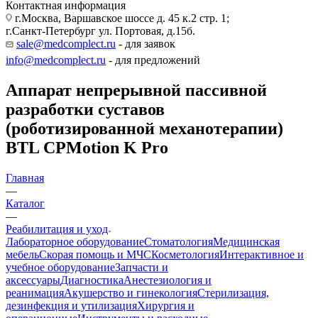
Контактная информация
г.Москва, Варшавское шоссе д. 45 к.2 стр. 1;
г.Санкт-Петербург ул. Портовая, д.15б.
sale@medcomplect.ru
- для заявок
info@medcomplect.ru
- для предложений
Аппарат непрерывной пассивной
разработки суставов
(роботизированной механотерапии)
BTL CPMotion K Pro
Главная
—
Каталог
—
Реабилитация и уход
Лабораторное оборудование
Стоматология
Медицинская
мебель
Скорая помощь и МЧС
Косметология
Интерактивное и
учебное оборудование
Запчасти и
аксессуары
Диагностика
Анестезиология и
реанимация
Акушерство и гинекология
Стерилизация,
дезинфекция и утилизация
Хирургия и