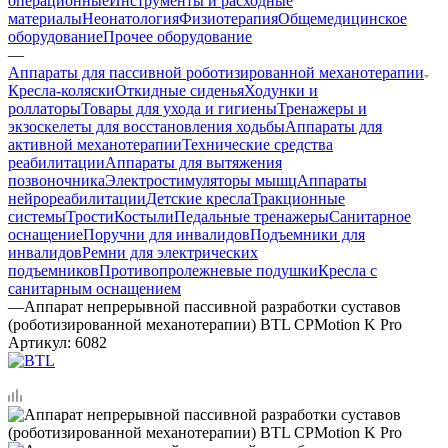
операционные
Инструменты и расходные
материалы
Неонатология
Физиотерапия
Общемедицинское
оборудование
Прочее оборудование
—
Аппараты для пассивной роботизированной механотерапии
Кресла-коляски
Откидные сиденья
Ходунки и
роллаторы
Товары для ухода и гигиены
Тренажеры и
экзоскелеты для восстановления ходьбы
Аппараты для
активной механотерапии
Технические средства
реабилитации
Аппараты для вытяжения
позвоночника
Электростимуляторы мышц
Аппараты
нейрореабилитации
Детские кресла
Тракционные
системы
Трости
Костыли
Педальные тренажеры
Санитарное
оснащение
Поручни для инвалидов
Подъемники для
инвалидов
Ремни для электрических
подъемников
Противопролежневые подушки
Кресла с
санитарным оснащением
—
Аппарат непрерывной пассивной разработки суставов
(роботизированной механотерапии) BTL CPMotion K Pro
Артикул:
6082