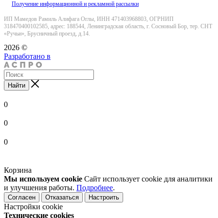
Получение информационной и рекламной рассылки
ИП Мамедов Рамиль Алифага Оглы, ИНН 471403968803, ОГРНИП
318470400102585, адрес: 188544, Ленинградская область, г. Сосновый Бор, тер. СНТ
«Ручьи», Брусничный проезд, д.14.
2026 ©
Разработано в
Найти
0
0
0
Корзина
Мы используем cookie
Сайт использует cookie для аналитики
и улучшения работы.
Подробнее
.
Согласен
Отказаться
Настроить
Настройки cookie
Технические cookies