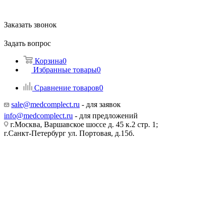
Заказать звонок
Задать вопрос
Корзина
0
Избранные товары
0
Сравнение товаров
0
sale@medcomplect.ru
- для заявок
info@medcomplect.ru
- для предложений
г.Москва, Варшавское шоссе д. 45 к.2 стр. 1;
г.Санкт-Петербург ул. Портовая, д.15б.