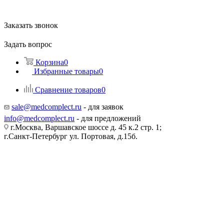
Заказать звонок
Задать вопрос
Корзина
0
Избранные товары
0
Сравнение товаров
0
sale@medcomplect.ru
- для заявок
info@medcomplect.ru
- для предложений
г.Москва, Варшавское шоссе д. 45 к.2 стр. 1;
г.Санкт-Петербург ул. Портовая, д.15б.