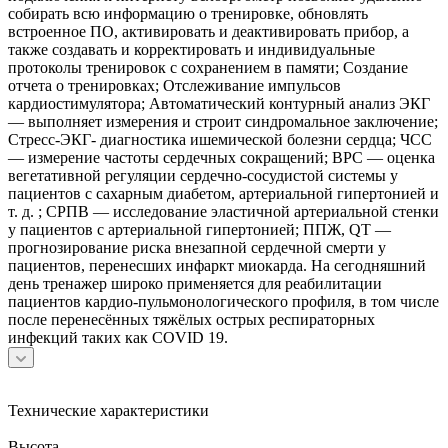
собирать всю информацию о тренировке, обновлять
встроенное ПО, активировать и деактивировать прибор, а
также создавать и корректировать и индивидуальные
протоколы тренировок с сохранением в памяти; Создание
отчета о тренировках; Отслеживание импульсов
кардиостимулятора; Автоматический контурный анализ ЭКГ
— выполняет измерения и строит синдромальное заключение;
Стресс-ЭКГ- диагностика ишемической болезни сердца; ЧСС
— измерение частоты сердечных сокращений; ВРС — оценка
вегетативной регуляции сердечно-сосудистой системы у
пациентов с сахарным диабетом, артериальной гипертонией и
т. д. ; СРПВ — исследование эластичной артериальной стенки
у пациентов с артериальной гипертонией; ППЖ, QT —
прогнозирование риска внезапной сердечной смерти у
пациентов, перенесших инфаркт миокарда. На сегодняшний
день тренажер широко применяется для реабилитации
пациентов кардио-пульмонологического профиля, в том числе
после перенесённых тяжёлых острых респираторных
инфекций таких как COVID 19.
Технические характеристики
Высота