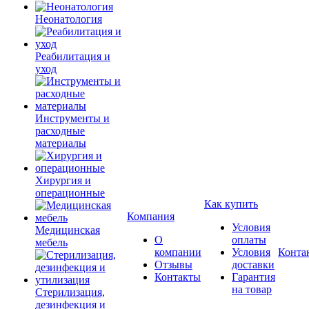
Неонатология
Реабилитация и
уход
Инструменты и
расходные
материалы
Хирургия и
операционные
Как купить
Компания
Условия
Медицинская
О
оплаты
мебель
компании
Условия
Конта
Отзывы
доставки
Контакты
Гарантия
на товар
Стерилизация,
дезинфекция и