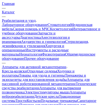
Главная
—
Каталог
—
Реабилитация и уход
Лабораторное оборудование
Стоматология
Медицинская
мебель
Скорая помощь и МЧС
Косметология
Интерактивное и
учебное оборудование
Запчасти и
аксессуары
Диагностика
Анестезиология и
реанимация
Акушерство и гинекология
Стерилизация,
дезинфекция и утилизация
Хирургия и
операционные
Инструменты и расходные
материалы
Неонатология
Физиотерапия
Общемедицинское
оборудование
Прочее оборудование
—
Аппараты для активной механотерапии
Кресла-коляски
Откидные сиденья
Ходунки и
роллаторы
Товары для ухода и гигиены
Тренажеры и
экзоскелеты для восстановления ходьбы
Аппараты для
пассивной роботизированной механотерапии
Технические
средства реабилитации
Аппараты для вытяжения
позвоночника
Электростимуляторы мышц
Аппараты
нейрореабилитации
Детские кресла
Тракционные
системы
Трости
Костыли
Педальные тренажеры
Санитарное
оснащение
Поручни для инвалидов
Подъемники для