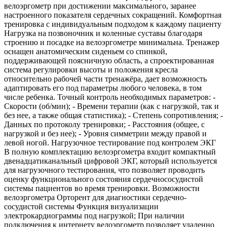
велоэргометр при достижении максимального, заранее
настроенного показателя сердечных сокращений. Комфортная
тренировка с индивидуальным подходом к каждому пациенту
Нагрузка на позвоночник и коленные суставы благодаря
строению и посадке на велоэргометре минимальна. Тренажер
оснащен анатомическим сиденьем со спинкой,
поддерживающей поясничную область, а спроектированная
система регулировки высоты и положения кресла
относительно рабочей части тренажёра, дает возможность
адаптировать его под параметры любого человека, в том
числе ребенка. Точный контроль необходимых параметров: -
Скорости (об/мин); - Времени терапии (как с нагрузкой, так и
без нее, а также общая статистика); - Степень сопротивления; -
Данных по протоколу тренировки; - Расстояния (общее, с
нагрузкой и без нее); - Уровня симметрии между правой и
левой ногой. Нагрузочное тестирование под контролем ЭКГ
В полную комплектацию велоэргометра входит компактный
двенадцатиканальный цифровой ЭКГ, который используется
для нагрузочного тестирования, что позволяет проводить
оценку функционального состояния сердечнососудистой
системы пациентов во время тренировки. Возможности
велоэргометра Орторент для диагностики сердечно-
сосудистой системы Функция визуализации
электрокардиограммы под нагрузкой; При наличии
подключения к интернету велоэргометр позволяет удаленно