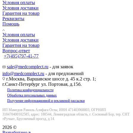
Условия оплаты
Условия доставки
Гарантия на товар
Реквизиты
Помощь
Условия оплаты
Условия доставки
Гарантия на товар
Вопрос-ответ
+7(495)797-41-77
Заказать звонок
sale@medcomplect.ru
- для заявок
info@medcomplect.ru
- для предложений
г.Москва, Варшавское шоссе д. 45 к.2 стр. 1;
г.Санкт-Петербург ул. Портовая, д.15б.
Политика конфиденциальности
Обработка персональных данных
Получение информационной и рекламной рассылки
ИП Мамедов Рамиль Алифага Оглы, ИНН 471403968803, ОГРНИП
318470400102585, адрес: 188544, Ленинградская область, г. Сосновый Бор, тер. СНТ
«Ручьи», Брусничный проезд, д.14.
2026 ©
Разработано в