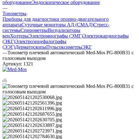
оборудование
Эндоскопическое оборудование
—
Тонометры
Приборы для диагностики опорно-двигательного
аппарата
Суточные мониторы АД (СМАД)
Стресс-
системы
Спирометры
Визуализаторы
вен
Холтеры
Электромиографы (ЭМГ)
Электрокардиографы
(ЭКГ)
Электроэнцефалографы
(ЭЭГ)
Дерматоскопы
Пульсоксиметры
ЭКГ
—
Тонометр плечевой автоматический Med-Mos PG-800B31 с
голосовым выходом
Артикул:
1321