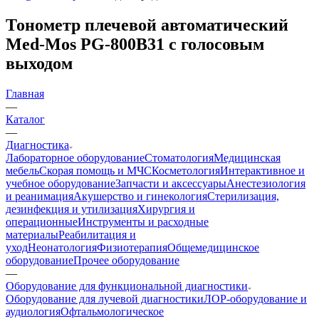
Тонометр плечевой автоматический
Med-Mos PG-800B31 с голосовым
выходом
Главная
—
Каталог
—
Диагностика
Лабораторное оборудование
Стоматология
Медицинская
мебель
Скорая помощь и МЧС
Косметология
Интерактивное и
учебное оборудование
Запчасти и аксессуары
Анестезиология
и реанимация
Акушерство и гинекология
Стерилизация,
дезинфекция и утилизация
Хирургия и
операционные
Инструменты и расходные
материалы
Реабилитация и
уход
Неонатология
Физиотерапия
Общемедицинское
оборудование
Прочее оборудование
—
Оборудование для функциональной диагностики
Оборудование для лучевой диагностики
ЛОР-оборудование и
аудиология
Офтальмологическое