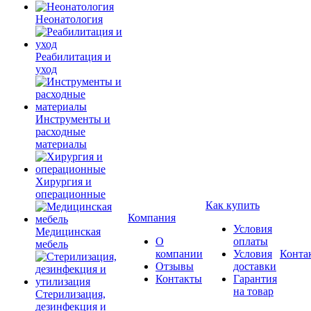
Неонатология
Реабилитация и
уход
Инструменты и
расходные
материалы
Хирургия и
операционные
Как купить
Компания
Условия
Медицинская
О
оплаты
мебель
компании
Условия
Конта
Отзывы
доставки
Контакты
Гарантия
на товар
Стерилизация,
дезинфекция и