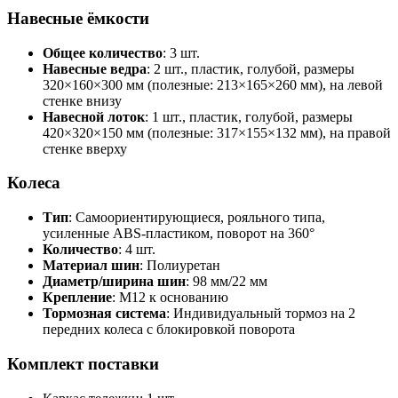
Навесные ёмкости
Общее количество
: 3 шт.
Навесные ведра
: 2 шт., пластик, голубой, размеры
320×160×300 мм (полезные: 213×165×260 мм), на левой
стенке внизу
Навесной лоток
: 1 шт., пластик, голубой, размеры
420×320×150 мм (полезные: 317×155×132 мм), на правой
стенке вверху
Колеса
Тип
: Самоориентирующиеся, рояльного типа,
усиленные ABS-пластиком, поворот на 360°
Количество
: 4 шт.
Материал шин
: Полиуретан
Диаметр/ширина шин
: 98 мм/22 мм
Крепление
: М12 к основанию
Тормозная система
: Индивидуальный тормоз на 2
передних колеса с блокировкой поворота
Комплект поставки