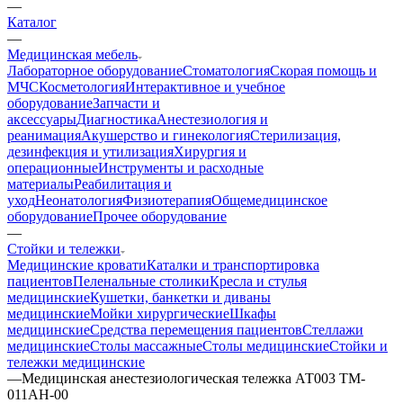
—
Каталог
—
Медицинская мебель
Лабораторное оборудование
Стоматология
Скорая помощь и
МЧС
Косметология
Интерактивное и учебное
оборудование
Запчасти и
аксессуары
Диагностика
Анестезиология и
реанимация
Акушерство и гинекология
Стерилизация,
дезинфекция и утилизация
Хирургия и
операционные
Инструменты и расходные
материалы
Реабилитация и
уход
Неонатология
Физиотерапия
Общемедицинское
оборудование
Прочее оборудование
—
Стойки и тележки
Медицинские кровати
Каталки и транспортировка
пациентов
Пеленальные столики
Кресла и стулья
медицинские
Кушетки, банкетки и диваны
медицинские
Мойки хирургические
Шкафы
медицинские
Средства перемещения пациентов
Стеллажи
медицинские
Столы массажные
Столы медицинские
Стойки и
тележки медицинские
—
Медицинская анестезиологическая тележка АТ003 TM-
011AH-00