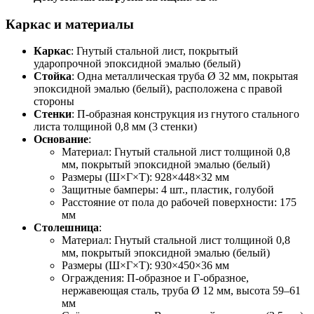
Каркас и материалы
Каркас
: Гнутый стальной лист, покрытый
ударопрочной эпоксидной эмалью (белый)
Стойка
: Одна металлическая труба Ø 32 мм, покрытая
эпоксидной эмалью (белый), расположена с правой
стороны
Стенки
: П-образная конструкция из гнутого стального
листа толщиной 0,8 мм (3 стенки)
Основание
:
Материал: Гнутый стальной лист толщиной 0,8
мм, покрытый эпоксидной эмалью (белый)
Размеры (Ш×Г×Т): 928×448×32 мм
Защитные бамперы: 4 шт., пластик, голубой
Расстояние от пола до рабочей поверхности: 175
мм
Столешница
:
Материал: Гнутый стальной лист толщиной 0,8
мм, покрытый эпоксидной эмалью (белый)
Размеры (Ш×Г×Т): 930×450×36 мм
Ограждения: П-образное и Г-образное,
нержавеющая сталь, труба Ø 12 мм, высота 59–61
мм