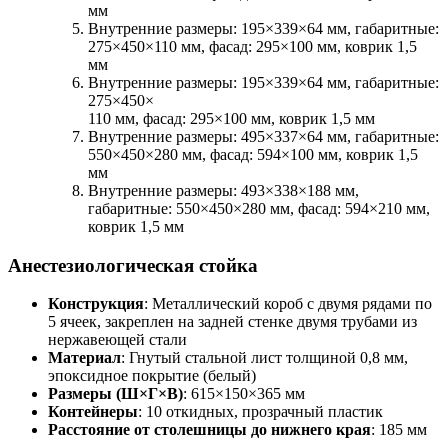
мм
Внутренние размеры: 195×339×64 мм, габаритные:
275×450×110 мм, фасад: 295×100 мм, коврик 1,5
мм
Внутренние размеры: 195×339×64 мм, габаритные:
275×450×
110 мм, фасад: 295×100 мм, коврик 1,5 мм
Внутренние размеры: 495×337×64 мм, габаритные:
550×450×280 мм, фасад: 594×100 мм, коврик 1,5
мм
Внутренние размеры: 493×338×188 мм,
габаритные: 550×450×280 мм, фасад: 594×210 мм,
коврик 1,5 мм
Анестезиологическая стойка
Конструкция
: Металлический короб с двумя рядами по
5 ячеек, закреплен на задней стенке двумя трубами из
нержавеющей стали
Материал
: Гнутый стальной лист толщиной 0,8 мм,
эпоксидное покрытие (белый)
Размеры (Ш×Г×В)
: 615×150×365 мм
Контейнеры
: 10 откидных, прозрачный пластик
Расстояние от столешницы до нижнего края
: 185 мм