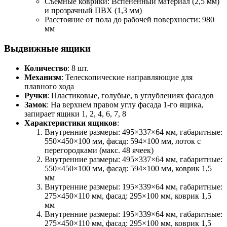
Съёмные коврики: Вспененный материал (2,5 мм)
и прозрачный ПВХ (1,3 мм)
Расстояние от пола до рабочей поверхности: 980
мм
Выдвижные ящики
Количество
: 8 шт.
Механизм
: Телескопические направляющие для
плавного хода
Ручки
: Пластиковые, голубые, в углублениях фасадов
Замок
: На верхнем правом углу фасада 1-го ящика,
запирает ящики 1, 2, 4, 6, 7, 8
Характеристики ящиков
:
Внутренние размеры: 495×337×64 мм, габаритные:
550×450×100 мм, фасад: 594×100 мм, лоток с
перегородками (макс. 48 ячеек)
Внутренние размеры: 495×337×64 мм, габаритные:
550×450×100 мм, фасад: 594×100 мм, коврик 1,5
мм
Внутренние размеры: 195×339×64 мм, габаритные:
275×450×110 мм, фасад: 295×100 мм, коврик 1,5
мм
Внутренние размеры: 195×339×64 мм, габаритные:
275×450×110 мм, фасад: 295×100 мм, коврик 1,5