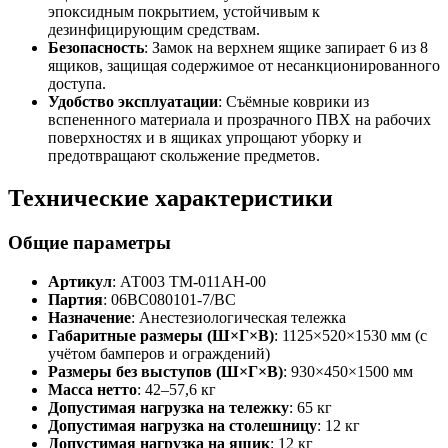
эпоксидным покрытием, устойчивым к
дезинфицирующим средствам.
Безопасность
: Замок на верхнем ящике запирает 6 из 8
ящиков, защищая содержимое от несанкционированного
доступа.
Удобство эксплуатации
: Съёмные коврики из
вспененного материала и прозрачного ПВХ на рабочих
поверхностях и в ящиках упрощают уборку и
предотвращают скольжение предметов.
Технические характеристики
Общие параметры
Артикул
: АТ003 TM-011AH-00
Партия
: 06BC080101-7/BC
Назначение
: Анестезиологическая тележка
Габаритные размеры (Ш×Г×В)
: 1125×520×1530 мм (с
учётом бамперов и ограждений)
Размеры без выступов (Ш×Г×В)
: 930×450×1500 мм
Масса нетто
: 42–57,6 кг
Допустимая нагрузка на тележку
: 65 кг
Допустимая нагрузка на столешницу
: 12 кг
Допустимая нагрузка на ящик
: 12 кг