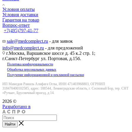
Условия оплаты
Условия доставки
Гарантия на товар
Вопрос-ответ
+7(495)797-41-77
Заказать звонок
sale@medcomplect.ru
- для заявок
info@medcomplect.ru
- для предложений
г.Москва, Варшавское шоссе д. 45 к.2 стр. 1;
г.Санкт-Петербург ул. Портовая, д.15б.
Политика конфиденциальности
Обработка персональных данных
Получение информационной и рекламной рассылки
ИП Мамедов Рамиль Алифага Оглы, ИНН 471403968803, ОГРНИП
318470400102585, адрес: 188544, Ленинградская область, г. Сосновый Бор, тер. СНТ
«Ручьи», Брусничный проезд, д.14.
2026 ©
Разработано в
Найти