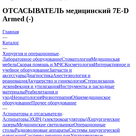
ОТСАСЫВАТЕЛЬ медицинский 7E-D
Armed (-)
Главная
—
Каталог
—
Хирургия и операционные
Лабораторное оборудование
Стоматология
Медицинская
мебель
Скорая помощь и МЧС
Косметология
Интерактивное и
учебное оборудование
Запчасти и
аксессуары
Диагностика
Анестезиология и
реанимация
Акушерство и гинекология
Стерилизация,
дезинфекция и утилизация
Инструменты и расходные
материалы
Реабилитация и
уход
Неонатология
Физиотерапия
Общемедицинское
оборудование
Прочее оборудование
—
Аспираторы и отсасыватели
Аспираторы
ЭХВЧ (электрокоагуляторы)
Хирургические
лазеры
Медицинские светильники
Операционные
столы
Радиоволновые аппараты
Системы хирургической
навигации
Системы терапии ран
Ультразвуковые