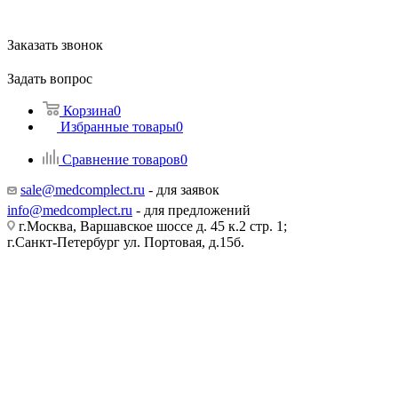
Заказать звонок
Задать вопрос
Корзина
0
Избранные товары
0
Сравнение товаров
0
sale@medcomplect.ru
- для заявок
info@medcomplect.ru
- для предложений
г.Москва, Варшавское шоссе д. 45 к.2 стр. 1;
г.Санкт-Петербург ул. Портовая, д.15б.