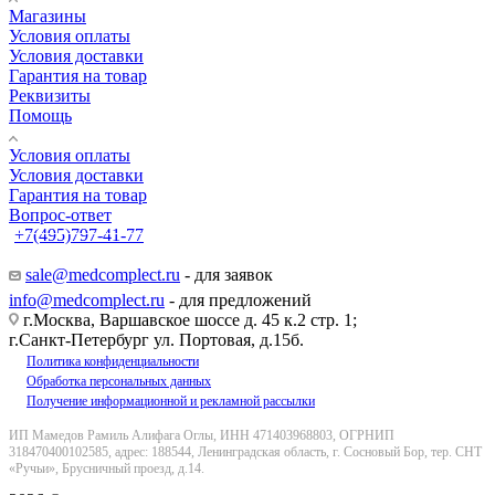
Магазины
Условия оплаты
Условия доставки
Гарантия на товар
Реквизиты
Помощь
Условия оплаты
Условия доставки
Гарантия на товар
Вопрос-ответ
+7(495)797-41-77
Заказать звонок
sale@medcomplect.ru
- для заявок
info@medcomplect.ru
- для предложений
г.Москва, Варшавское шоссе д. 45 к.2 стр. 1;
г.Санкт-Петербург ул. Портовая, д.15б.
Политика конфиденциальности
Обработка персональных данных
Получение информационной и рекламной рассылки
ИП Мамедов Рамиль Алифага Оглы, ИНН 471403968803, ОГРНИП
318470400102585, адрес: 188544, Ленинградская область, г. Сосновый Бор, тер. СНТ
«Ручьи», Брусничный проезд, д.14.