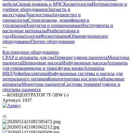
мебель
Скорая помощь и МЧС
Косметология
Интерактивное и
учебное оборудование
Запчасти и
аксессуары
Диагностика
Акушерство и
гинекология
Стерилизация, дезинфекция и
утилизация
Хирургия и операционные
Инструменты и
расходные материалы
Реабилитация и
уход
Неонатология
Физиотерапия
Общемедицинское
оборудование
Прочее оборудование
—
Кислородное оборудование
CPAP и аппараты для сна
Терморегуляция пациента
Мониторы
пациента
Шприцевые насосы
Инфузионные насосы
Аппараты
для гемокоррекции и трансфузии крови
Аппараты
ИВЛ
Дефибрилляторы
Инфузионные системы и насосы для
энтерального питания
Концентраторы кислорода
Наркозные
аппараты
Мониторы пациента
Системы терморегуляции и
обогрева пациента
—
КОНЦЕНТРАТОР 7F-5BW (-)
Артикул:
1937