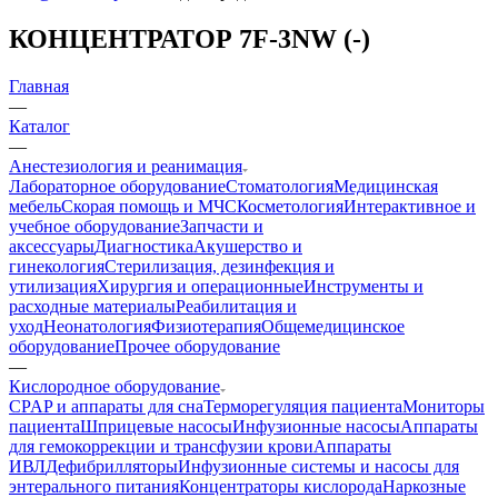
КОНЦЕНТРАТОР 7F-3NW (-)
Главная
—
Каталог
—
Анестезиология и реанимация
Лабораторное оборудование
Стоматология
Медицинская
мебель
Скорая помощь и МЧС
Косметология
Интерактивное и
учебное оборудование
Запчасти и
аксессуары
Диагностика
Акушерство и
гинекология
Стерилизация, дезинфекция и
утилизация
Хирургия и операционные
Инструменты и
расходные материалы
Реабилитация и
уход
Неонатология
Физиотерапия
Общемедицинское
оборудование
Прочее оборудование
—
Кислородное оборудование
CPAP и аппараты для сна
Терморегуляция пациента
Мониторы
пациента
Шприцевые насосы
Инфузионные насосы
Аппараты
для гемокоррекции и трансфузии крови
Аппараты
ИВЛ
Дефибрилляторы
Инфузионные системы и насосы для
энтерального питания
Концентраторы кислорода
Наркозные