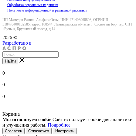
Обработка персональных данных
Получение информационной и рекламной рассылки
ИП Мамедов Рамиль Алифага Оглы, ИНН 471403968803, ОГРНИП
318470400102585, адрес: 188544, Ленинградская область, г. Сосновый Бор, тер. СНТ
«Ручьи», Брусничный проезд, д.14.
2026 ©
Разработано в
Найти
0
0
0
Корзина
Мы используем cookie
Сайт использует cookie для аналитики
и улучшения работы.
Подробнее
.
Согласен
Отказаться
Настроить