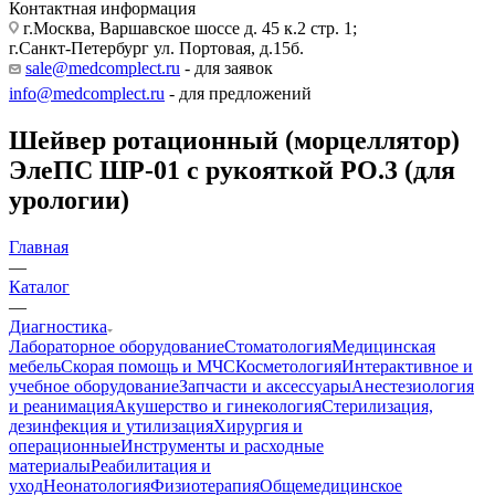
Контактная информация
г.Москва, Варшавское шоссе д. 45 к.2 стр. 1;
г.Санкт-Петербург ул. Портовая, д.15б.
sale@medcomplect.ru
- для заявок
info@medcomplect.ru
- для предложений
Шейвер ротационный (морцеллятор)
ЭлеПС ШР-01 с рукояткой РО.3 (для
урологии)
Главная
—
Каталог
—
Диагностика
Лабораторное оборудование
Стоматология
Медицинская
мебель
Скорая помощь и МЧС
Косметология
Интерактивное и
учебное оборудование
Запчасти и аксессуары
Анестезиология
и реанимация
Акушерство и гинекология
Стерилизация,
дезинфекция и утилизация
Хирургия и
операционные
Инструменты и расходные
материалы
Реабилитация и
уход
Неонатология
Физиотерапия
Общемедицинское