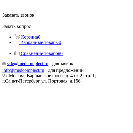
Заказать звонок
Задать вопрос
Корзина
0
Избранные товары
0
Сравнение товаров
0
sale@medcomplect.ru
- для заявок
info@medcomplect.ru
- для предложений
г.Москва, Варшавское шоссе д. 45 к.2 стр. 1;
г.Санкт-Петербург ул. Портовая, д.15б.