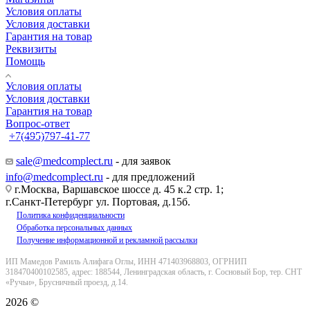
Условия оплаты
Условия доставки
Гарантия на товар
Реквизиты
Помощь
Условия оплаты
Условия доставки
Гарантия на товар
Вопрос-ответ
+7(495)797-41-77
Заказать звонок
sale@medcomplect.ru
- для заявок
info@medcomplect.ru
- для предложений
г.Москва, Варшавское шоссе д. 45 к.2 стр. 1;
г.Санкт-Петербург ул. Портовая, д.15б.
Политика конфиденциальности
Обработка персональных данных
Получение информационной и рекламной рассылки
ИП Мамедов Рамиль Алифага Оглы, ИНН 471403968803, ОГРНИП
318470400102585, адрес: 188544, Ленинградская область, г. Сосновый Бор, тер. СНТ
«Ручьи», Брусничный проезд, д.14.
2026 ©