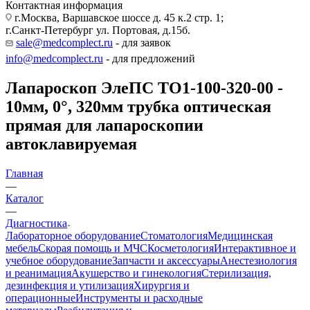
Контактная информация
г.Москва, Варшавское шоссе д. 45 к.2 стр. 1;
г.Санкт-Петербург ул. Портовая, д.15б.
sale@medcomplect.ru
- для заявок
info@medcomplect.ru
- для предложений
Лапароскоп ЭлеПС ТО1-100-320-00 -
10мм, 0°, 320мм трубка оптическая
прямая для лапароскопии
автоклавируемая
Главная
—
Каталог
—
Диагностика
Лабораторное оборудование
Стоматология
Медицинская
мебель
Скорая помощь и МЧС
Косметология
Интерактивное и
учебное оборудование
Запчасти и аксессуары
Анестезиология
и реанимация
Акушерство и гинекология
Стерилизация,
дезинфекция и утилизация
Хирургия и
операционные
Инструменты и расходные