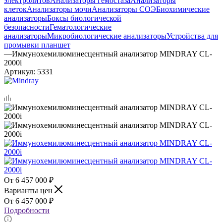
электролитов
Анализаторы гемостаза
Анализаторы
клеток
Анализаторы мочи
Анализаторы СОЭ
Биохимические
анализаторы
Боксы биологической
безопасности
Гематологические
анализаторы
Микробиологические анализаторы
Устройства для
промывки планшет
—
Иммунохемилюминесцентный анализатор MINDRAY CL-
2000i
Артикул:
5331
6 457 000
₽
Варианты цен
6 457 000
₽
Подробности