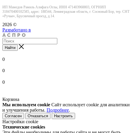
ИП Мамедов Рамиль Алифага Оглы, ИНН 471403968803, ОГРНИП
318470400102585, адрес: 188544, Ленинградская область, г. Сосновый Бор, тер. СНТ
«Ручьи», Брусничный проезд, д.14.
2026 ©
Разработано в
Найти
0
0
0
Корзина
Мы используем cookie
Сайт использует cookie для аналитики
и улучшения работы.
Подробнее
.
Согласен
Отказаться
Настроить
Настройки cookie
Технические cookies
Эти файлы необходимы для работы сайта и не могут быть