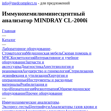
info@medcomplect.ru
- для предложений
Иммунохемилюминесцентный
анализатор MINDRAY CL-2000i
Главная
—
Каталог
—
Лабораторное оборудование
Стоматология
Медицинская мебель
Скорая помощь и
МЧС
Косметология
Интерактивное и учебное
оборудование
Запчасти и
аксессуары
Диагностика
Анестезиология и
реанимация
Акушерство и гинекология
Стерилизация,
дезинфекция и утилизация
Хирургия и
операционные
Инструменты и расходные
материалы
Реабилитация и
уход
Неонатология
Физиотерапия
Общемедицинское
оборудование
Прочее оборудование
—
Иммунохимические анализаторы
Экспресс-тесты
Центрифуги
Анализаторы газов крови и