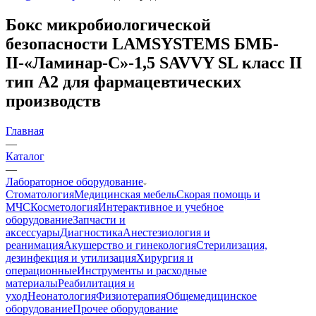
Бокс микробиологической
безопасности LAMSYSTEMS БМБ-
II-«Ламинар-С»-1,5 SAVVY SL класс II
тип A2 для фармацевтических
производств
Главная
—
Каталог
—
Лабораторное оборудование
Стоматология
Медицинская мебель
Скорая помощь и
МЧС
Косметология
Интерактивное и учебное
оборудование
Запчасти и
аксессуары
Диагностика
Анестезиология и
реанимация
Акушерство и гинекология
Стерилизация,
дезинфекция и утилизация
Хирургия и
операционные
Инструменты и расходные
материалы
Реабилитация и
уход
Неонатология
Физиотерапия
Общемедицинское
оборудование
Прочее оборудование