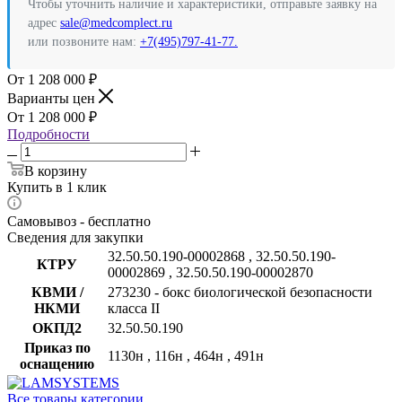
Чтобы уточнить наличие и характеристики, отправьте заявку на
адрес
sale@medcomplect.ru
или позвоните нам:
+7(495)797-41-77.
1 208 000
₽
Варианты цен
1 208 000
₽
Подробности
В корзину
Купить в 1 клик
Самовывоз - бесплатно
Сведения для закупки
32.50.50.190-00002868 , 32.50.50.190-
КТРУ
00002869 , 32.50.50.190-00002870
КВМИ /
273230 - бокс биологической безопасности
НКМИ
класса II
ОКПД2
32.50.50.190
Приказ по
1130н , 116н , 464н , 491н
оснащению
Все товары категории