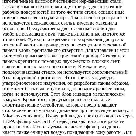
изготовлена из высококачественной нержавеющей стали.
Также в комплекте поставки идут три раздельные секции
рабочих поверхностей из того же типа стали, оснащённые
отверстиями для воздухозабора. Для рабочего пространства
используется нержавеющая сталь в качестве материала
основания. Предусмотрены две отдельные стойки для
удобства размещения рук, также выполненные из этого же
типа стали. Функция открывания и закрывания доступа к
основной части контролируется перемещением стеклянной
панели вдоль фронтального отверстия. Для управления этой
системой применяется электрический привод. Стеклянная
панель крепится с помощью двух жестких плоских лент,
фиксированных на ее поверхности. В механизме,
поддерживающем стекло, не используется дополнительный
балансирующий противовес. Что касается модуля для
ультрафиолетового излучения, он разработан таким образом,
что может быть выдвинут из-под основания рабочей зоны,
когда не используется. Этот блок защищен металлическим
кожухом. Кроме того, предусмотрены специальные
амортизирующие устройства, которые предотвращают
столкновение и смягчают движение при перемещении модуля
УФ-излучения вниз. Входящий воздух проходит очистку через
HEPA-фильтр класса H14 перед тем как попасть в рабочее
пространство. Используемые в системе фильтры одного
класса также очищают воздух, покидающий зону работы. Для