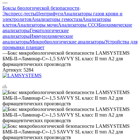
—
Боксы биологической безопасности
Экспресс-тесты
Центрифуги
Анализаторы газов крови и
электролитов
Анализаторы гемостаза
Анализаторы
клеток
Анализаторы мочи
Анализаторы СОЭ
Биохимические
анализаторы
Гематологические
анализаторы
Иммунохимические
анализаторы
Микробиологические анализаторы
Устройства для
промывки планшет
—
Бокс микробиологической безопасности LAMSYSTEMS
БМБ-II-«Ламинар-С»-1,5 SAVVY SL класс II тип A2 для
фармацевтических производств
Артикул:
5284