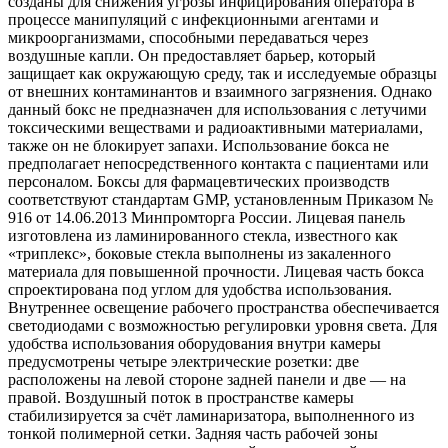
созданы для снижения угрозы инфицирования оператора в
процессе манипуляций с инфекционными агентами и
микроорганизмами, способными передаваться через
воздушные капли. Он предоставляет барьер, который
защищает как окружающую среду, так и исследуемые образцы
от внешних контаминантов и взаимного загрязнения. Однако
данный бокс не предназначен для использования с летучими
токсическими веществами и радиоактивными материалами,
также он не блокирует запахи. Использование бокса не
предполагает непосредственного контакта с пациентами или
персоналом. Боксы для фармацевтических производств
соответствуют стандартам GMP, установленным Приказом №
916 от 14.06.2013 Минпромторга России. Лицевая панель
изготовлена из ламинированного стекла, известного как
«триплекс», боковые стекла выполнены из закаленного
материала для повышенной прочности. Лицевая часть бокса
спроектирована под углом для удобства использования.
Внутреннее освещение рабочего пространства обеспечивается
светодиодами с возможностью регулировки уровня света. Для
удобства использования оборудования внутри камеры
предусмотрены четыре электрические розетки: две
расположены на левой стороне задней панели и две — на
правой. Воздушный поток в пространстве камеры
стабилизируется за счёт ламинаризатора, выполненного из
тонкой полимерной сетки. Задняя часть рабочей зоны