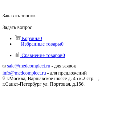
Заказать звонок
Задать вопрос
Корзина
0
Избранные товары
0
Сравнение товаров
0
sale@medcomplect.ru
- для заявок
info@medcomplect.ru
- для предложений
г.Москва, Варшавское шоссе д. 45 к.2 стр. 1;
г.Санкт-Петербург ул. Портовая, д.15б.