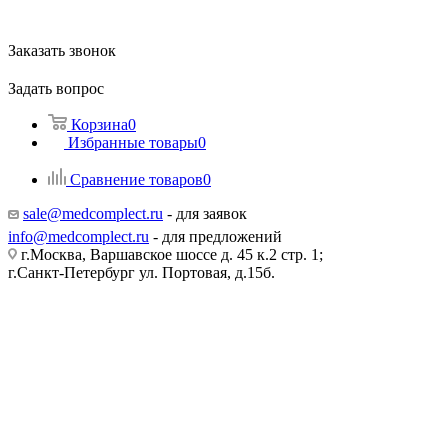
Заказать звонок
Задать вопрос
Корзина
0
Избранные товары
0
Сравнение товаров
0
sale@medcomplect.ru
- для заявок
info@medcomplect.ru
- для предложений
г.Москва, Варшавское шоссе д. 45 к.2 стр. 1;
г.Санкт-Петербург ул. Портовая, д.15б.