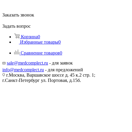
Заказать звонок
Задать вопрос
Корзина
0
Избранные товары
0
Сравнение товаров
0
sale@medcomplect.ru
- для заявок
info@medcomplect.ru
- для предложений
г.Москва, Варшавское шоссе д. 45 к.2 стр. 1;
г.Санкт-Петербург ул. Портовая, д.15б.