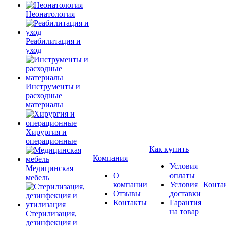
Неонатология
Реабилитация и
уход
Инструменты и
расходные
материалы
Хирургия и
операционные
Как купить
Компания
Условия
Медицинская
О
оплаты
мебель
компании
Условия
Конта
Отзывы
доставки
Контакты
Гарантия
на товар
Стерилизация,
дезинфекция и