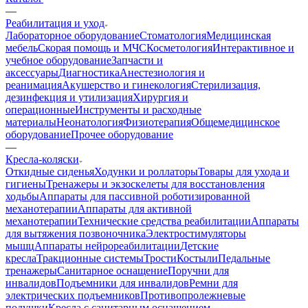
—
Реабилитация и уход
Лабораторное оборудование
Стоматология
Медицинская
мебель
Скорая помощь и МЧС
Косметология
Интерактивное и
учебное оборудование
Запчасти и
аксессуары
Диагностика
Анестезиология и
реанимация
Акушерство и гинекология
Стерилизация,
дезинфекция и утилизация
Хирургия и
операционные
Инструменты и расходные
материалы
Неонатология
Физиотерапия
Общемедицинское
оборудование
Прочее оборудование
—
Кресла-коляски
Откидные сиденья
Ходунки и роллаторы
Товары для ухода и
гигиены
Тренажеры и экзоскелеты для восстановления
ходьбы
Аппараты для пассивной роботизированной
механотерапии
Аппараты для активной
механотерапии
Технические средства реабилитации
Аппараты
для вытяжения позвоночника
Электростимуляторы
мышц
Аппараты нейрореабилитации
Детские
кресла
Тракционные системы
Трости
Костыли
Педальные
тренажеры
Санитарное оснащение
Поручни для
инвалидов
Подъемники для инвалидов
Ремни для
электрических подъемников
Противопролежневые
подушки
Кресла с санитарным оснащением