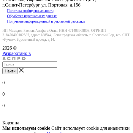
г.Санкт-Петербург ул. Портовая, д.15б.
Политика конфиденциальности
Обработка персональных данных
Получение информационной и рекламной рассылки
ИП Мамедов Рамиль Алифага Оглы, ИНН 471403968803, ОГРНИП
318470400102585, адрес: 188544, Ленинградская область, г. Сосновый Бор, тер. СНТ
«Ручьи», Брусничный проезд, д.14.
2026 ©
Разработано в
Найти
0
0
0
Корзина
Мы используем cookie
Сайт использует cookie для аналитики