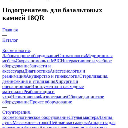
Подогреватель для базальтовых
камней 18QR
Главная
—
Каталог
—
Косметология
Лабораторное оборудование
Стоматология
Медицинская
мебель
Скорая помощь и МЧС
Интерактивное и учебное
оборудование
Запчасти и
аксессуары
Диагностика
Анестезиология и
реанимация
Акушерство и гинекология
Стерилизация,
дезинфекция и утилизация
Хирургия и
операционные
Инструменты и расходные
материалы
Реабилитация и
уход
Неонатология
Физиотерапия
Общемедицинское
оборудование
Прочее оборудование
—
Стоунтерапия
Косметологическое оборудование
Стулья мастера
Лампы-
лупы
Массажные столы
Шейные массажеры
Аппараты для
коррекции фигуры
Аппараты для лечения дефектов и