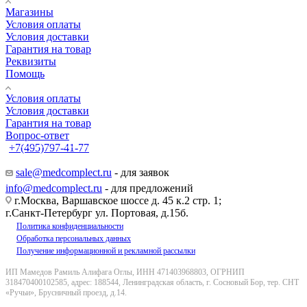
Магазины
Условия оплаты
Условия доставки
Гарантия на товар
Реквизиты
Помощь
Условия оплаты
Условия доставки
Гарантия на товар
Вопрос-ответ
+7(495)797-41-77
Заказать звонок
sale@medcomplect.ru
- для заявок
info@medcomplect.ru
- для предложений
г.Москва, Варшавское шоссе д. 45 к.2 стр. 1;
г.Санкт-Петербург ул. Портовая, д.15б.
Политика конфиденциальности
Обработка персональных данных
Получение информационной и рекламной рассылки
ИП Мамедов Рамиль Алифага Оглы, ИНН 471403968803, ОГРНИП
318470400102585, адрес: 188544, Ленинградская область, г. Сосновый Бор, тер. СНТ
«Ручьи», Брусничный проезд, д.14.