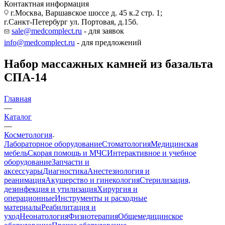
Контактная информация
г.Москва, Варшавское шоссе д. 45 к.2 стр. 1;
г.Санкт-Петербург ул. Портовая, д.15б.
sale@medcomplect.ru
- для заявок
info@medcomplect.ru
- для предложений
Набор массажных камней из базальта
СПА-14
Главная
—
Каталог
—
Косметология
Лабораторное оборудование
Стоматология
Медицинская
мебель
Скорая помощь и МЧС
Интерактивное и учебное
оборудование
Запчасти и
аксессуары
Диагностика
Анестезиология и
реанимация
Акушерство и гинекология
Стерилизация,
дезинфекция и утилизация
Хирургия и
операционные
Инструменты и расходные
материалы
Реабилитация и
уход
Неонатология
Физиотерапия
Общемедицинское