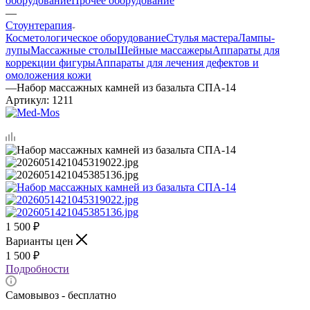
оборудование
Прочее оборудование
—
Стоунтерапия
Косметологическое оборудование
Стулья мастера
Лампы-
лупы
Массажные столы
Шейные массажеры
Аппараты для
коррекции фигуры
Аппараты для лечения дефектов и
омоложения кожи
—
Набор массажных камней из базальта СПА-14
Артикул:
1211
1 500
₽
Варианты цен
1 500
₽
Подробности
Самовывоз - бесплатно